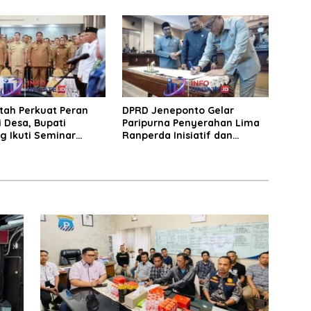
Mobil Dipecahkan
tah Perkuat Peran
DPRD Jeneponto Gelar
 Desa, Bupati
Paripurna Penyerahan Lima
g Ikuti Seminar
Ranperda Inisiatif dan
Persetujuan Ranperda
Pertanggungjawaban APBD
2025