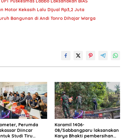
im UPT Puskesmas Labbo Laksanakan BIAS
n Motor Kekasih Lalu Dijual Rp3,2 Juta
Buruh Bangunan di Andi Tonro Dihajar Warga
rometer, Perumda
Koramil 1406-
akassar Diincar
08/Sabbangparu laksanakan
ntuk Studi Tiru
Karya Bhakti pembersihan