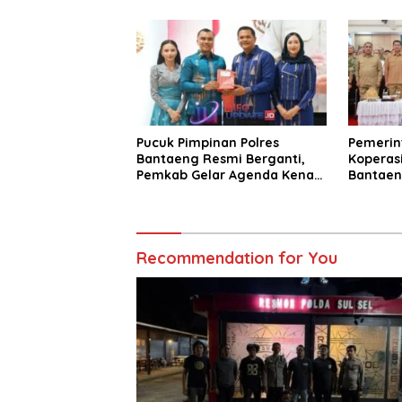
Pucuk Pimpinan Polres
Pemerin
Bantaeng Resmi Berganti,
Koperasi
Pemkab Gelar Agenda Kenal
Bantaen
Pamit
KDKMP
Recommendation for You