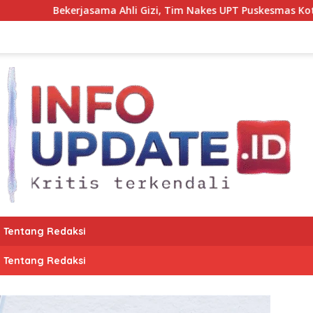
Ahli Gizi, Tim Nakes UPT Puskesmas Kota Bantaeng Pantau Tu
Tentang Redaksi
Tentang Redaksi