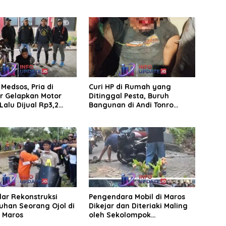
aan Parkir
jalan tani dan saluran irigasi
Medsos, Pria di
Curi HP di Rumah yang
r Gelapkan Motor
Ditinggal Pesta, Buruh
Lalu Dijual Rp3,2
Bangunan di Andi Tonro
Dihajar Warga
elar Rekonstruksi
Pengendara Mobil di Maros
han Seorang Ojol di
Dikejar dan Diteriaki Maling
, Maros
oleh Sekolompok
Pengendara Motor, Kaca