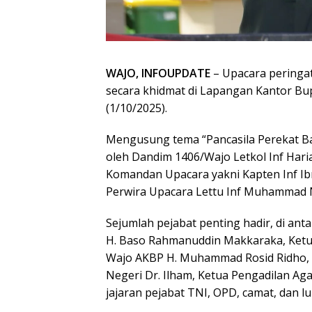
WAJO, INFOUPDATE
– Upacara peringat
secara khidmat di Lapangan Kantor Bup
(1/10/2025).
Mengusung tema “Pancasila Perekat Ba
oleh Dandim 1406/Wajo Letkol Inf Hari
Komandan Upacara yakni Kapten Inf I
Perwira Upacara Lettu Inf Muhammad N
Sejumlah pejabat penting hadir, di ant
H. Baso Rahmanuddin Makkaraka, Ketua
Wajo AKBP H. Muhammad Rosid Ridho, K
Negeri Dr. Ilham, Ketua Pengadilan Agam
jajaran pejabat TNI, OPD, camat, dan 