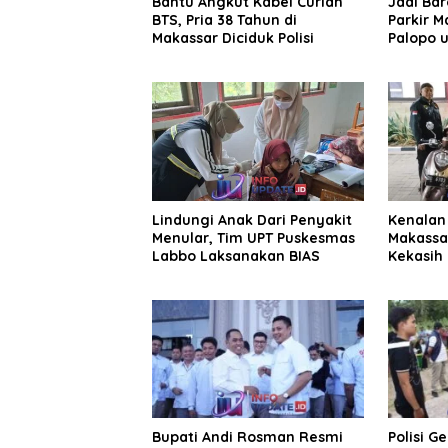
Bantu Angkut Kabel Curian
Jadi Ba
BTS, Pria 38 Tahun di
Parkir M
Makassar Diciduk Polisi
Palopo u
Pengelol
Lindungi Anak Dari Penyakit
Kenalan 
Menular, Tim UPT Puskesmas
Makassa
Labbo Laksanakan BIAS
Kekasih 
Juta
Bupati Andi Rosman Resmi
Polisi G