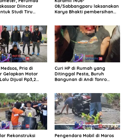
rometer, Perumda
Koramil 1406-
akassar Diincar
08/Sabbangparu laksanakan
ntuk Studi Tiru
Karya Bhakti pembersihan
aan Parkir
jalan tani dan saluran irigasi
Medsos, Pria di
Curi HP di Rumah yang
r Gelapkan Motor
Ditinggal Pesta, Buruh
Lalu Dijual Rp3,2
Bangunan di Andi Tonro
Dihajar Warga
elar Rekonstruksi
Pengendara Mobil di Maros