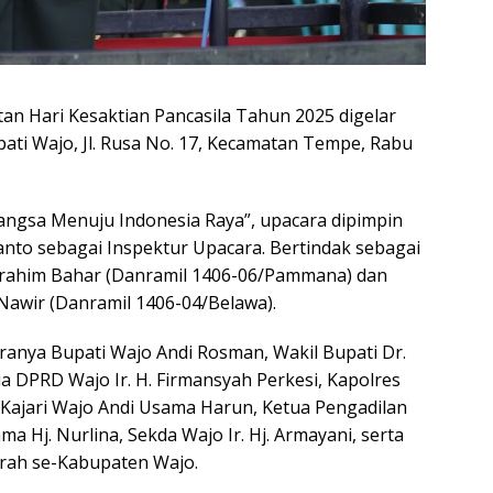
an Hari Kesaktian Pancasila Tahun 2025 digelar
ati Wajo, Jl. Rusa No. 17, Kecamatan Tempe, Rabu
ngsa Menuju Indonesia Raya”, upacara dipimpin
anto sebagai Inspektur Upacara. Bertindak sebagai
brahim Bahar (Danramil 1406-06/Pammana) dan
awir (Danramil 1406-04/Belawa).
aranya Bupati Wajo Andi Rosman, Wakil Bupati Dr.
 DPRD Wajo Ir. H. Firmansyah Perkesi, Kapolres
ajari Wajo Andi Usama Harun, Ketua Pengadilan
a Hj. Nurlina, Sekda Wajo Ir. Hj. Armayani, serta
lurah se-Kabupaten Wajo.