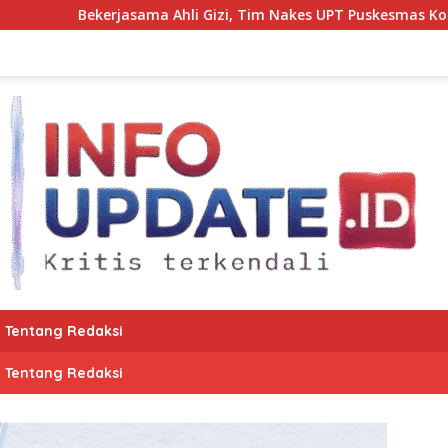
hli Gizi, Tim Nakes UPT Puskesmas Kota Bantaeng Pantau Tum
Tentang Redaksi
Tentang Redaksi