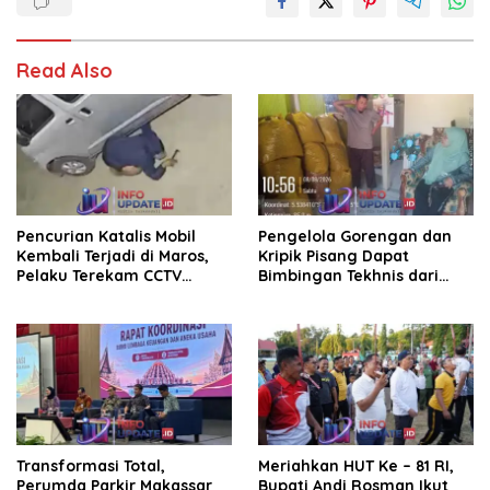
Read Also
Pencurian Katalis Mobil
Pengelola Gorengan dan
Kembali Terjadi di Maros,
Kripik Pisang Dapat
Pelaku Terekam CCTV
Bimbingan Tekhnis dari
Beraksi di Dekat Kantor
Kepala UPT Puskesmas
Desa
Bissappu
Transformasi Total,
Meriahkan HUT Ke – 81 RI,
Perumda Parkir Makassar
Bupati Andi Rosman Ikut