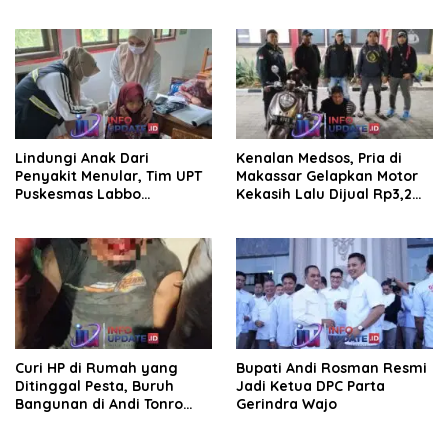
Pengelolaan Parkir
pembersihan jalan tani dan
saluran irigasi
Lindungi Anak Dari
Kenalan Medsos, Pria di
Penyakit Menular, Tim UPT
Makassar Gelapkan Motor
Puskesmas Labbo
Kekasih Lalu Dijual Rp3,2
Laksanakan BIAS
Juta
Curi HP di Rumah yang
Bupati Andi Rosman Resmi
Ditinggal Pesta, Buruh
Jadi Ketua DPC Parta
Bangunan di Andi Tonro
Gerindra Wajo
Dihajar Warga