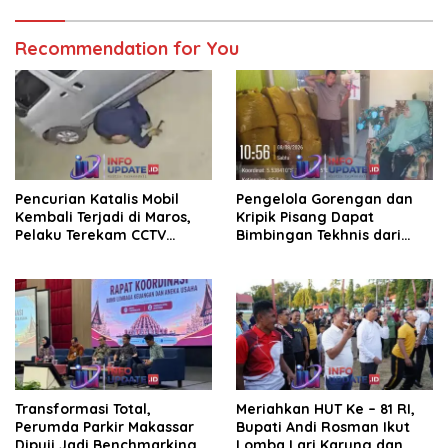
Recommendation for You
Pencurian Katalis Mobil
Pengelola Gorengan dan
Kembali Terjadi di Maros,
Kripik Pisang Dapat
Pelaku Terekam CCTV
Bimbingan Tekhnis dari
Beraksi di Dekat Kantor
Kepala UPT Puskesmas
Desa
Bissappu
Transformasi Total,
Meriahkan HUT Ke – 81 RI,
Perumda Parkir Makassar
Bupati Andi Rosman Ikut
Dipuji Jadi Benchmarking
Lomba Lari Karung dan