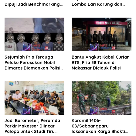
Dipuji Jadi Benchmarking
Lomba Lari Karung dan
Nasional di Rakor
Makan Krupuk
Kemendagri
Sejumlah Pria Terduga
Bantu Angkut Kabel Curian
Pelaku Perusakan Mobil
BTS, Pria 38 Tahun di
Dimaros Diamankan Polisi.
Makassar Diciduk Polisi
Korban Diteriaki Maling
Jadi Barometer, Perumda
Koramil 1406-
Parkir Makassar Diincar
08/Sabbangparu
Palopo untuk Studi Tiru
laksanakan Karya Bhakti