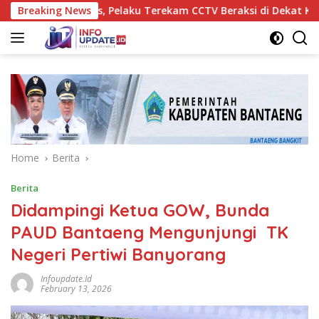
Skip
 di Maros, Pelaku Terekam CCTV Beraksi di Dekat Kantor Desa
Breaking News
to
content
Home
Berita
Berita
Didampingi Ketua GOW, Bunda
PAUD Bantaeng Mengunjungi TK
Negeri Pertiwi Banyorang
Infoupdate.id
February 13, 2026