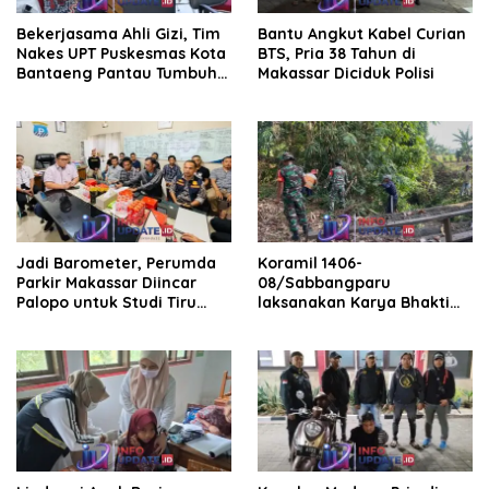
Bekerjasama Ahli Gizi, Tim
Bantu Angkut Kabel Curian
Nakes UPT Puskesmas Kota
BTS, Pria 38 Tahun di
Bantaeng Pantau Tumbuh
Makassar Diciduk Polisi
Kembang Bayi dan Balita
Jadi Barometer, Perumda
Koramil 1406-
Parkir Makassar Diincar
08/Sabbangparu
Palopo untuk Studi Tiru
laksanakan Karya Bhakti
Pengelolaan Parkir
pembersihan jalan tani dan
saluran irigasi