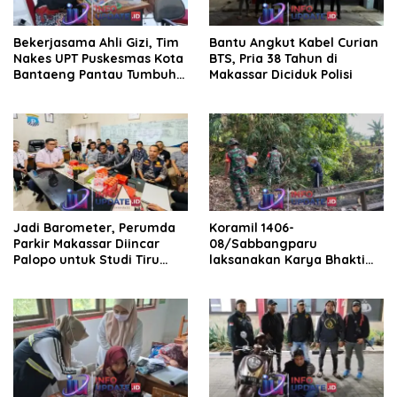
Bekerjasama Ahli Gizi, Tim
Bantu Angkut Kabel Curian
Nakes UPT Puskesmas Kota
BTS, Pria 38 Tahun di
Bantaeng Pantau Tumbuh
Makassar Diciduk Polisi
Kembang Bayi dan Balita
Jadi Barometer, Perumda
Koramil 1406-
Parkir Makassar Diincar
08/Sabbangparu
Palopo untuk Studi Tiru
laksanakan Karya Bhakti
Pengelolaan Parkir
pembersihan jalan tani dan
saluran irigasi