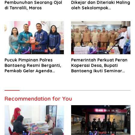
Pembunuhan Seorang Ojol
Dikejar dan Diteriaki Maling
di Tanralili, Maros
oleh Sekolompok
Pengendara Motor, Kaca
Mobil Dipecahkan
Pucuk Pimpinan Polres
Pemerintah Perkuat Peran
Bantaeng Resmi Berganti,
Koperasi Desa, Bupati
Pemkab Gelar Agenda
Bantaeng Ikuti Seminar
Kenal Pamit
KDKMP
Recommendation for You