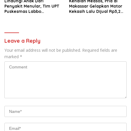
Lindungi Anak Dari
Kenalan Medsos, Pria di
Penyakit Menular, Tim UPT
Makassar Gelapkan Motor
Puskesmas Labbo
Kekasih Lalu Dijual Rp3,2
Laksanakan BIAS
Juta
Leave a Reply
Your email address will not be published.
Required fields are
marked
*