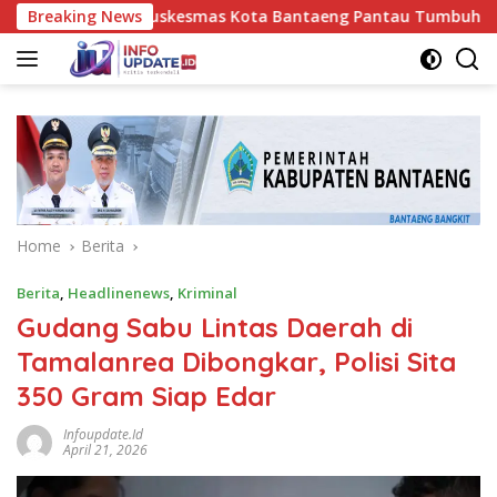
Skip
m Nakes UPT Puskesmas Kota Bantaeng Pantau Tumbuh Kembang 
Breaking News
to
content
Home
Berita
Berita
,
Headlinenews
,
Kriminal
Gudang Sabu Lintas Daerah di
Tamalanrea Dibongkar, Polisi Sita
350 Gram Siap Edar
Infoupdate.id
April 21, 2026