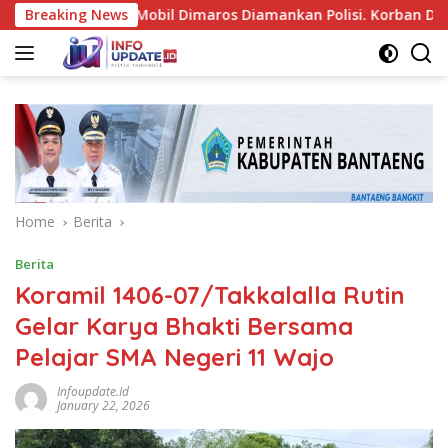
Skip
rusakan Mobil Dimaros Diamankan Polisi. Korban Diteriaki Mali
Breaking News
to
content
Home
Berita
Berita
Koramil 1406-07/Takkalalla Rutin
Gelar Karya Bhakti Bersama
Pelajar SMA Negeri 11 Wajo
Infoupdate.id
January 22, 2026