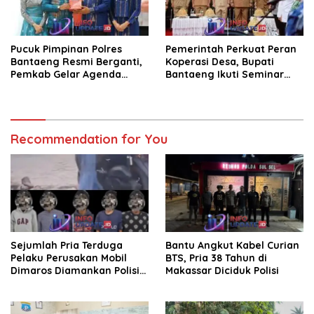
Pucuk Pimpinan Polres
Pemerintah Perkuat Peran
Bantaeng Resmi Berganti,
Koperasi Desa, Bupati
Pemkab Gelar Agenda
Bantaeng Ikuti Seminar
Kenal Pamit
KDKMP
Recommendation for You
Sejumlah Pria Terduga
Bantu Angkut Kabel Curian
Pelaku Perusakan Mobil
BTS, Pria 38 Tahun di
Dimaros Diamankan Polisi.
Makassar Diciduk Polisi
Korban Diteriaki Maling