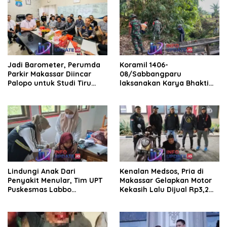
Jadi Barometer, Perumda
Koramil 1406-
Parkir Makassar Diincar
08/Sabbangparu
Palopo untuk Studi Tiru
laksanakan Karya Bhakti
Pengelolaan Parkir
pembersihan jalan tani dan
saluran irigasi
Lindungi Anak Dari
Kenalan Medsos, Pria di
Penyakit Menular, Tim UPT
Makassar Gelapkan Motor
Puskesmas Labbo
Kekasih Lalu Dijual Rp3,2
Laksanakan BIAS
Juta