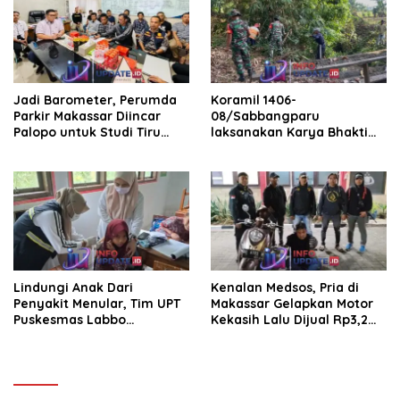
Jadi Barometer, Perumda
Koramil 1406-
Parkir Makassar Diincar
08/Sabbangparu
Palopo untuk Studi Tiru
laksanakan Karya Bhakti
Pengelolaan Parkir
pembersihan jalan tani dan
saluran irigasi
Lindungi Anak Dari
Kenalan Medsos, Pria di
Penyakit Menular, Tim UPT
Makassar Gelapkan Motor
Puskesmas Labbo
Kekasih Lalu Dijual Rp3,2
Laksanakan BIAS
Juta