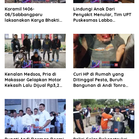
Koramil 1406-
Lindungi Anak Dari
08/Sabbangparu
Penyakit Menular, Tim UPT
laksanakan Karya Bhakti
Puskesmas Labbo
pembersihan jalan tani dan
Laksanakan BIAS
saluran irigasi
Kenalan Medsos, Pria di
Curi HP di Rumah yang
Makassar Gelapkan Motor
Ditinggal Pesta, Buruh
Kekasih Lalu Dijual Rp3,2
Bangunan di Andi Tonro
Juta
Dihajar Warga