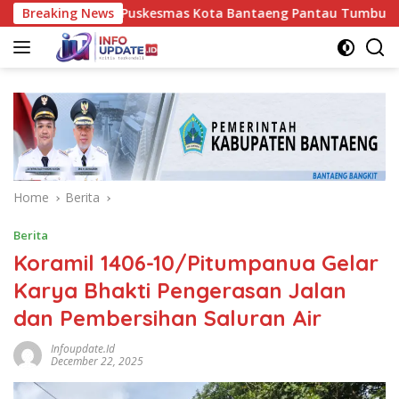
Skip
 Nakes UPT Puskesmas Kota Bantaeng Pantau Tumbuh Kembang B
Breaking News
to
content
Home
Berita
Berita
Koramil 1406-10/Pitumpanua Gelar
Karya Bhakti Pengerasan Jalan
dan Pembersihan Saluran Air
Infoupdate.id
December 22, 2025