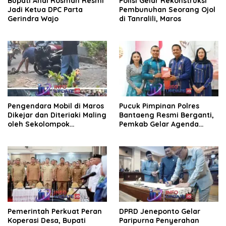
Bupati Andi Rosman Resmi
Polisi Gelar Rekonstruksi
Jadi Ketua DPC Parta
Pembunuhan Seorang Ojol
Gerindra Wajo
di Tanralili, Maros
Pengendara Mobil di Maros
Pucuk Pimpinan Polres
Dikejar dan Diteriaki Maling
Bantaeng Resmi Berganti,
oleh Sekolompok
Pemkab Gelar Agenda
Pengendara Motor, Kaca
Kenal Pamit
Mobil Dipecahkan
Pemerintah Perkuat Peran
DPRD Jeneponto Gelar
Koperasi Desa, Bupati
Paripurna Penyerahan