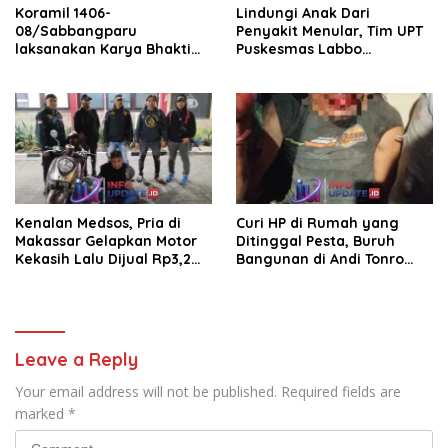
Koramil 1406-
Lindungi Anak Dari
08/Sabbangparu
Penyakit Menular, Tim UPT
laksanakan Karya Bhakti
Puskesmas Labbo
pembersihan jalan tani dan
Laksanakan BIAS
saluran irigasi
Kenalan Medsos, Pria di
Curi HP di Rumah yang
Makassar Gelapkan Motor
Ditinggal Pesta, Buruh
Kekasih Lalu Dijual Rp3,2
Bangunan di Andi Tonro
Juta
Dihajar Warga
Leave a Reply
Your email address will not be published.
Required fields are
marked
*