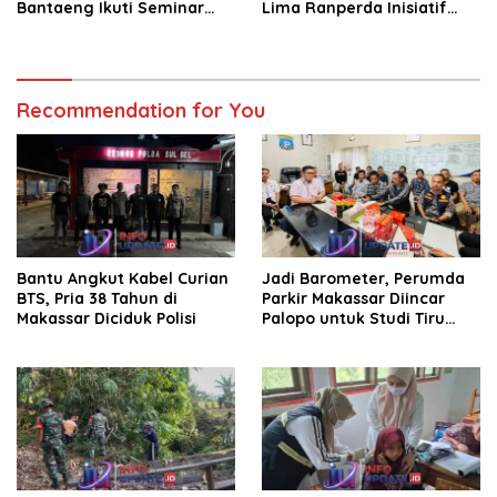
Bantaeng Ikuti Seminar
Lima Ranperda Inisiatif
KDKMP
dan Persetujuan Ranperda
Pertanggungjawaban APBD
2025
Recommendation for You
Bantu Angkut Kabel Curian
Jadi Barometer, Perumda
BTS, Pria 38 Tahun di
Parkir Makassar Diincar
Makassar Diciduk Polisi
Palopo untuk Studi Tiru
Pengelolaan Parkir