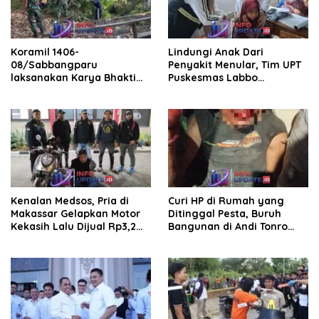
Koramil 1406-
Lindungi Anak Dari
08/Sabbangparu
Penyakit Menular, Tim UPT
laksanakan Karya Bhakti
Puskesmas Labbo
pembersihan jalan tani dan
Laksanakan BIAS
saluran irigasi
Kenalan Medsos, Pria di
Curi HP di Rumah yang
Makassar Gelapkan Motor
Ditinggal Pesta, Buruh
Kekasih Lalu Dijual Rp3,2
Bangunan di Andi Tonro
Juta
Dihajar Warga