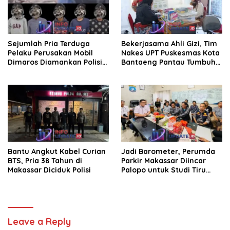
Sejumlah Pria Terduga
Bekerjasama Ahli Gizi, Tim
Pelaku Perusakan Mobil
Nakes UPT Puskesmas Kota
Dimaros Diamankan Polisi.
Bantaeng Pantau Tumbuh
Korban Diteriaki Maling
Kembang Bayi dan Balita
Bantu Angkut Kabel Curian
Jadi Barometer, Perumda
BTS, Pria 38 Tahun di
Parkir Makassar Diincar
Makassar Diciduk Polisi
Palopo untuk Studi Tiru
Pengelolaan Parkir
Leave a Reply