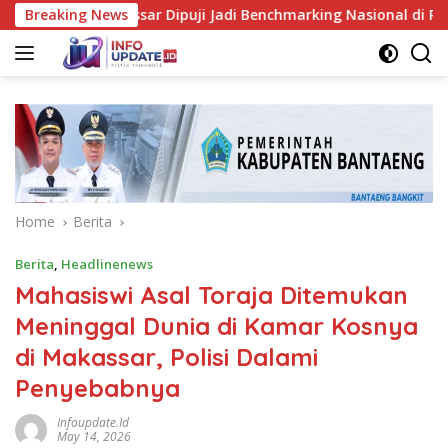
Skip
ir Makassar Dipuji Jadi Benchmarking Nasional di Rakor Keme
Breaking News
to
content
Home
Berita
Berita
,
Headlinenews
Mahasiswi Asal Toraja Ditemukan
Meninggal Dunia di Kamar Kosnya
di Makassar, Polisi Dalami
Penyebabnya ‎
Infoupdate.id
May 14, 2026