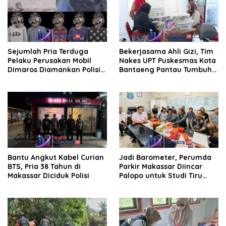
Sejumlah Pria Terduga
Bekerjasama Ahli Gizi, Tim
Pelaku Perusakan Mobil
Nakes UPT Puskesmas Kota
Dimaros Diamankan Polisi.
Bantaeng Pantau Tumbuh
Korban Diteriaki Maling
Kembang Bayi dan Balita
Bantu Angkut Kabel Curian
Jadi Barometer, Perumda
BTS, Pria 38 Tahun di
Parkir Makassar Diincar
Makassar Diciduk Polisi
Palopo untuk Studi Tiru
Pengelolaan Parkir