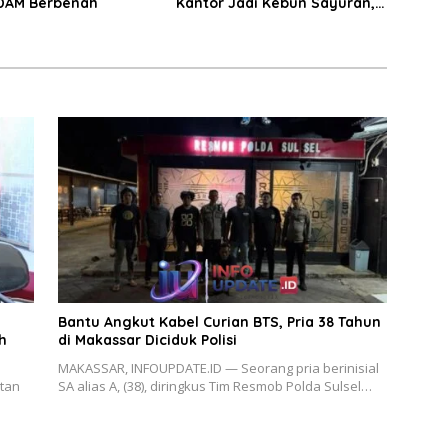
DAM Berbenah
Kantor Jadi Kebun Sayuran,
Hasilnya untuk Semua
Personil
Bantu Angkut Kabel Curian BTS, Pria 38 Tahun
h
di Makassar Diciduk Polisi
MAKASSAR, INFOUPDATE.ID — Seorang pria berinisial
tan
SA alias A, (38), diringkus Tim Resmob Polda Sulsel…