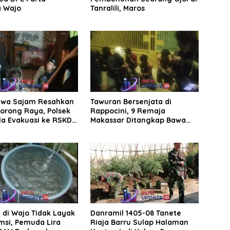
a Wajo
Tanralili, Maros
wa Sajam Resahkan
Tawuran Bersenjata di
orong Raya, Polsek
Rappocini, 9 Remaja
a Evakuasi ke RSKD
Makassar Ditangkap Bawa
Badik dan Busur
 di Wajo Tidak Layak
Danramil 1405-08 Tanete
msi, Pemuda Lira
Riaja Barru Sulap Halaman