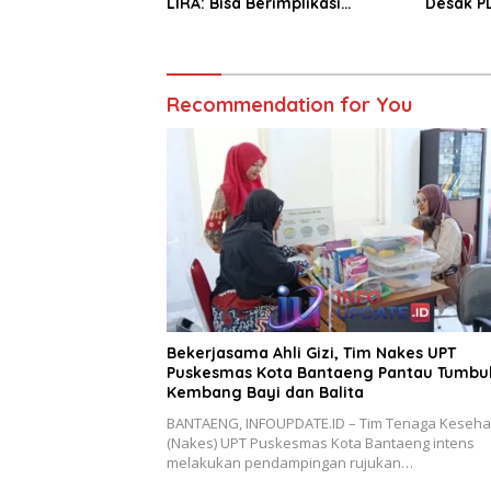
LIRA: Bisa Berimplikasi
Desak P
Hukum Karena Rugikan
Negara
Recommendation for You
Bekerjasama Ahli Gizi, Tim Nakes UPT
Puskesmas Kota Bantaeng Pantau Tumbu
Kembang Bayi dan Balita
BANTAENG, INFOUPDATE.ID – Tim Tenaga Keseha
(Nakes) UPT Puskesmas Kota Bantaeng intens
melakukan pendampingan rujukan…