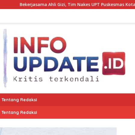
hli Gizi, Tim Nakes UPT Puskesmas Kota Bantaeng Pantau Tum
Tentang Redaksi
Tentang Redaksi