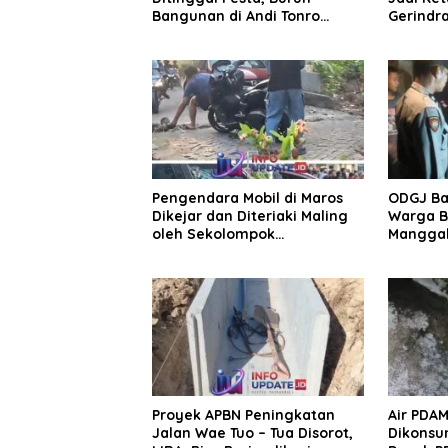
Bangunan di Andi Tonro
Gerindr
Dihajar Warga
Pengendara Mobil di Maros
ODGJ Ba
Dikejar dan Diteriaki Maling
Warga B
oleh Sekolompok
Manggal
Pengendara Motor, Kaca
Dadi
Mobil Dipecahkan
Proyek APBN Peningkatan
Air PDAM
Jalan Wae Tuo – Tua Disorot,
Dikonsu