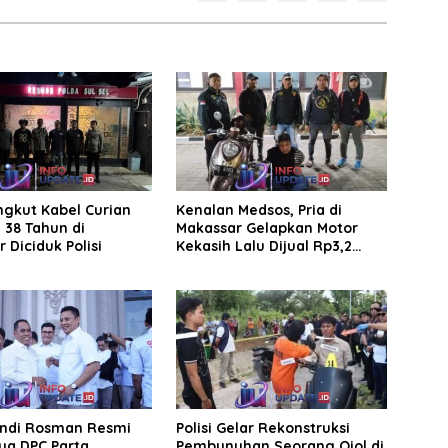
ngkut Kabel Curian
Kenalan Medsos, Pria di
a 38 Tahun di
Makassar Gelapkan Motor
 Diciduk Polisi
Kekasih Lalu Dijual Rp3,2
Juta
Andi Rosman Resmi
Polisi Gelar Rekonstruksi
ua DPC Parta
Pembunuhan Seorang Ojol di