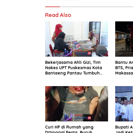
Read Also
Bekerjasama Ahli Gizi, Tim
Bantu A
Nakes UPT Puskesmas Kota
BTS, Pri
Bantaeng Pantau Tumbuh
Makassar
Kembang Bayi dan Balita
Curi HP di Rumah yang
Bupati 
Ditinggal Pesta, Buruh
Jadi Ket