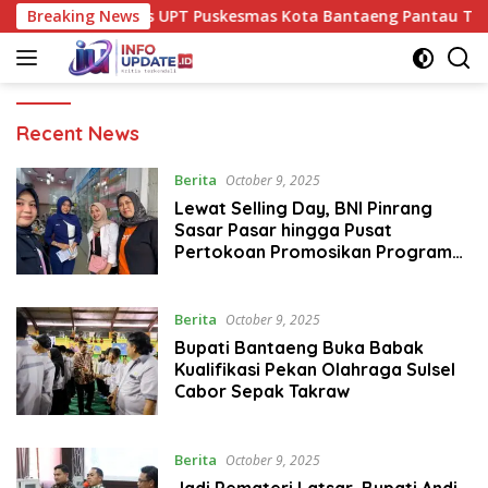
Skip
li Gizi, Tim Nakes UPT Puskesmas Kota Bantaeng Pantau Tumb
Breaking News
to
content
Infoupdate.id
Recent News
Berita
October 9, 2025
Lewat Selling Day, BNI Pinrang
Sasar Pasar hingga Pusat
Pertokoan Promosikan Program
Rejeki wondr BNI 2025
Berita
October 9, 2025
Bupati Bantaeng Buka Babak
Kualifikasi Pekan Olahraga Sulsel
Cabor Sepak Takraw
Berita
October 9, 2025
Jadi Pemateri Latsar, Bupati Andi