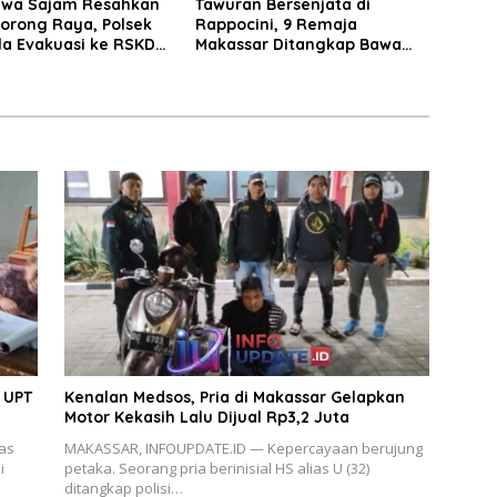
wa Sajam Resahkan
Tawuran Bersenjata di
orong Raya, Polsek
Rappocini, 9 Remaja
a Evakuasi ke RSKD
Makassar Ditangkap Bawa
Badik dan Busur
 UPT
Kenalan Medsos, Pria di Makassar Gelapkan
Motor Kekasih Lalu Dijual Rp3,2 Juta
as
MAKASSAR, INFOUPDATE.ID — Kepercayaan berujung
i
petaka. Seorang pria berinisial HS alias U (32)
ditangkap polisi…