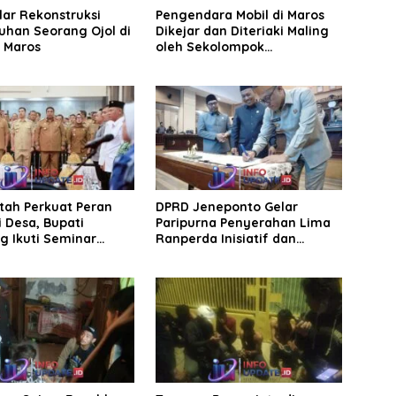
elar Rekonstruksi
Pengendara Mobil di Maros
han Seorang Ojol di
Dikejar dan Diteriaki Maling
, Maros
oleh Sekolompok
Pengendara Motor, Kaca
Mobil Dipecahkan
tah Perkuat Peran
DPRD Jeneponto Gelar
 Desa, Bupati
Paripurna Penyerahan Lima
g Ikuti Seminar
Ranperda Inisiatif dan
Persetujuan Ranperda
Pertanggungjawaban APBD
2025