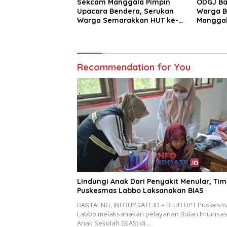
Sekcam Manggala Pimpin
ODGJ Ba
Upacara Bendera, Serukan
Warga B
Warga Semarakkan HUT ke-
Manggal
81 RI
Dadi
Recommendation for You
Lindungi Anak Dari Penyakit Menular, Tim
Puskesmas Labbo Laksanakan BIAS
BANTAENG, INFOUPDATE.ID – BLUD UPT Puskesm
Labbo melaksanakan pelayanan Bulan Imunisas
Anak Sekolah (BIAS) di…