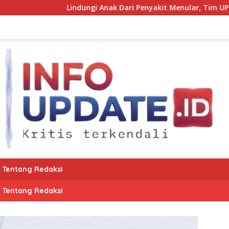
ndungi Anak Dari Penyakit Menular, Tim UPT Puskesmas Labbo 
Tentang Redaksi
Tentang Redaksi