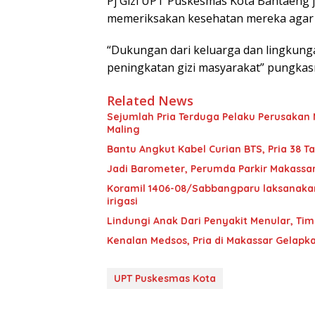
Pj Gizi UPT Puskesmas Kota Bantaeng 
memeriksakan kesehatan mereka agar d
“Dukungan dari keluarga dan lingkunga
peningkatan gizi masyarakat” pungka
Related News
Sejumlah Pria Terduga Pelaku Perusakan M
Maling
Bantu Angkut Kabel Curian BTS, Pria 38 Ta
Jadi Barometer, Perumda Parkir Makassar 
Koramil 1406-08/Sabbangparu laksanakan
irigasi
Lindungi Anak Dari Penyakit Menular, T
Kenalan Medsos, Pria di Makassar Gelapka
UPT Puskesmas Kota