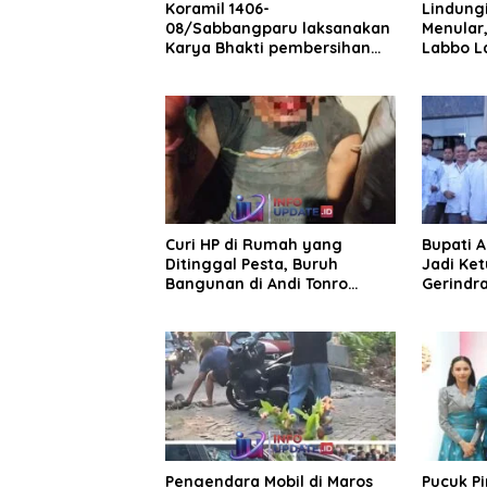
Koramil 1406-
Lindungi
08/Sabbangparu laksanakan
Menular
Karya Bhakti pembersihan
Labbo L
jalan tani dan saluran irigasi
Curi HP di Rumah yang
Bupati 
Ditinggal Pesta, Buruh
Jadi Ket
Bangunan di Andi Tonro
Gerindr
Dihajar Warga
Pengendara Mobil di Maros
Pucuk P