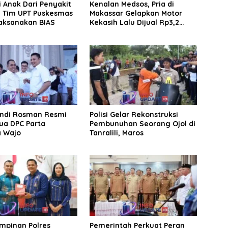
 Anak Dari Penyakit
Kenalan Medsos, Pria di
, Tim UPT Puskesmas
Makassar Gelapkan Motor
aksanakan BIAS
Kekasih Lalu Dijual Rp3,2
Juta
Andi Rosman Resmi
Polisi Gelar Rekonstruksi
ua DPC Parta
Pembunuhan Seorang Ojol di
a Wajo
Tanralili, Maros
impinan Polres
Pemerintah Perkuat Peran