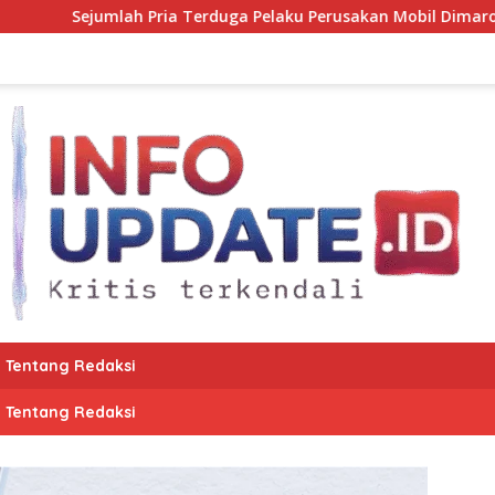
erduga Pelaku Perusakan Mobil Dimaros Diamankan Polisi. Korba
Tentang Redaksi
Tentang Redaksi