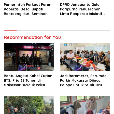
Pemerintah Perkuat Peran
DPRD Jeneponto Gelar
Koperasi Desa, Bupati
Paripurna Penyerahan
Bantaeng Ikuti Seminar
Lima Ranperda Inisiatif
KDKMP
dan Persetujuan Ranperda
Pertanggungjawaban APBD
2025
Recommendation for You
Bantu Angkut Kabel Curian
Jadi Barometer, Perumda
BTS, Pria 38 Tahun di
Parkir Makassar Diincar
Makassar Diciduk Polisi
Palopo untuk Studi Tiru
Pengelolaan Parkir