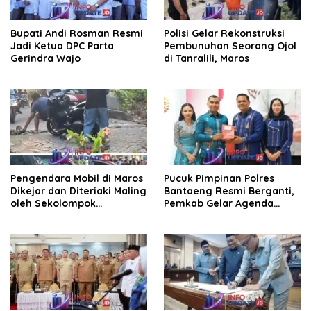
Bupati Andi Rosman Resmi
Polisi Gelar Rekonstruksi
Jadi Ketua DPC Parta
Pembunuhan Seorang Ojol
Gerindra Wajo
di Tanralili, Maros
Pengendara Mobil di Maros
Pucuk Pimpinan Polres
Dikejar dan Diteriaki Maling
Bantaeng Resmi Berganti,
oleh Sekolompok
Pemkab Gelar Agenda
Pengendara Motor, Kaca
Kenal Pamit
Mobil Dipecahkan