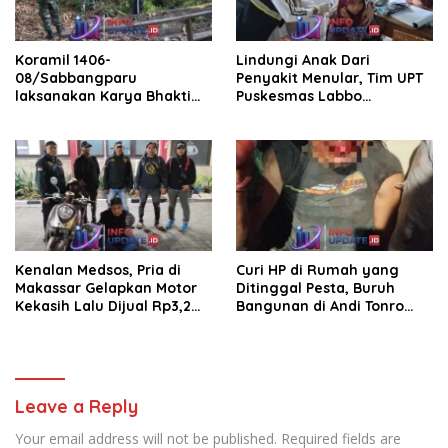
Koramil 1406-
Lindungi Anak Dari
08/Sabbangparu
Penyakit Menular, Tim UPT
laksanakan Karya Bhakti
Puskesmas Labbo
pembersihan jalan tani dan
Laksanakan BIAS
saluran irigasi
Kenalan Medsos, Pria di
Curi HP di Rumah yang
Makassar Gelapkan Motor
Ditinggal Pesta, Buruh
Kekasih Lalu Dijual Rp3,2
Bangunan di Andi Tonro
Juta
Dihajar Warga
Leave a Reply
Your email address will not be published.
Required fields are