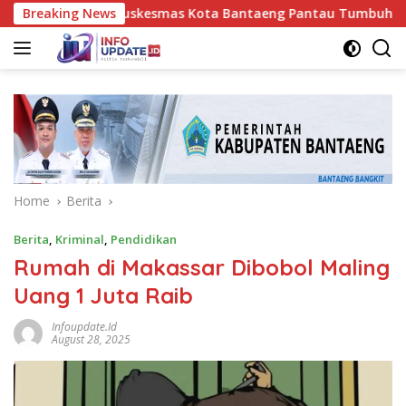
Skip
 Nakes UPT Puskesmas Kota Bantaeng Pantau Tumbuh Kembang B
Breaking News
to
content
Home
Berita
Berita
,
Kriminal
,
Pendidikan
Rumah di Makassar Dibobol Maling
Uang 1 Juta Raib
Infoupdate.id
August 28, 2025