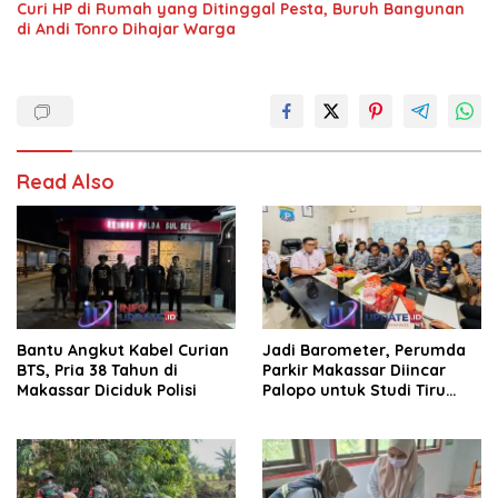
Curi HP di Rumah yang Ditinggal Pesta, Buruh Bangunan
di Andi Tonro Dihajar Warga
Read Also
Bantu Angkut Kabel Curian
Jadi Barometer, Perumda
BTS, Pria 38 Tahun di
Parkir Makassar Diincar
Makassar Diciduk Polisi
Palopo untuk Studi Tiru
Pengelolaan Parkir