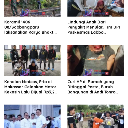
Koramil 1406-
Lindungi Anak Dari
08/Sabbangparu
Penyakit Menular, Tim UPT
laksanakan Karya Bhakti
Puskesmas Labbo
pembersihan jalan tani dan
Laksanakan BIAS
saluran irigasi
Kenalan Medsos, Pria di
Curi HP di Rumah yang
Makassar Gelapkan Motor
Ditinggal Pesta, Buruh
Kekasih Lalu Dijual Rp3,2
Bangunan di Andi Tonro
Juta
Dihajar Warga