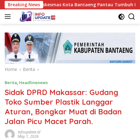
Skip
kes UPT Puskesmas Kota Bantaeng Pantau Tumbuh Kembang Bay
Breaking News
to
content
Home
Berita
Berita
,
Headlinenews
Sidak DPRD Makassar: Gudang
Toko Sumber Plastik Langgar
Aturan, Bongkar Muat di Badan
Jalan Picu Macet Parah.
Infoupdate.id
May 1, 2026