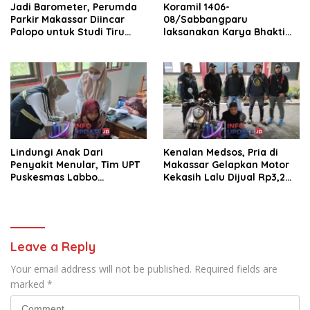
Jadi Barometer, Perumda
Koramil 1406-
Parkir Makassar Diincar
08/Sabbangparu
Palopo untuk Studi Tiru
laksanakan Karya Bhakti
Pengelolaan Parkir
pembersihan jalan tani dan
saluran irigasi
Lindungi Anak Dari
Kenalan Medsos, Pria di
Penyakit Menular, Tim UPT
Makassar Gelapkan Motor
Puskesmas Labbo
Kekasih Lalu Dijual Rp3,2
Laksanakan BIAS
Juta
Leave a Reply
Your email address will not be published.
Required fields are
marked
*