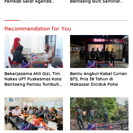
Pemkab Gelar Agenda
Bantaeng Ikuti Seminar
Kenal Pamit
KDKMP
Recommendation for You
Bekerjasama Ahli Gizi, Tim
Bantu Angkut Kabel Curian
Nakes UPT Puskesmas Kota
BTS, Pria 38 Tahun di
Bantaeng Pantau Tumbuh
Makassar Diciduk Polisi
Kembang Bayi dan Balita