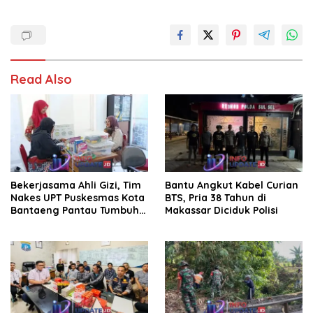
Read Also
Bekerjasama Ahli Gizi, Tim
Bantu Angkut Kabel Curian
Nakes UPT Puskesmas Kota
BTS, Pria 38 Tahun di
Bantaeng Pantau Tumbuh
Makassar Diciduk Polisi
Kembang Bayi dan Balita