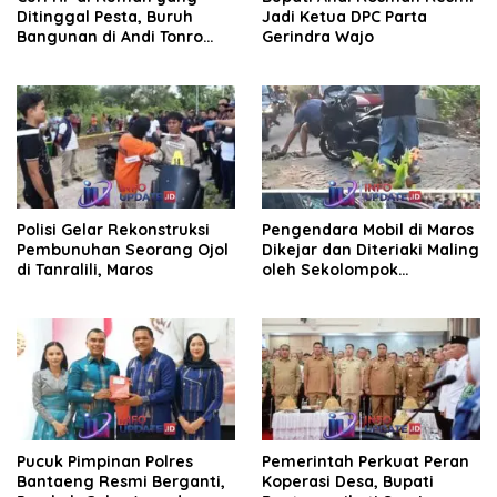
Ditinggal Pesta, Buruh
Jadi Ketua DPC Parta
Bangunan di Andi Tonro
Gerindra Wajo
Dihajar Warga
Polisi Gelar Rekonstruksi
Pengendara Mobil di Maros
Pembunuhan Seorang Ojol
Dikejar dan Diteriaki Maling
di Tanralili, Maros
oleh Sekolompok
Pengendara Motor, Kaca
Mobil Dipecahkan
Pucuk Pimpinan Polres
Pemerintah Perkuat Peran
Bantaeng Resmi Berganti,
Koperasi Desa, Bupati