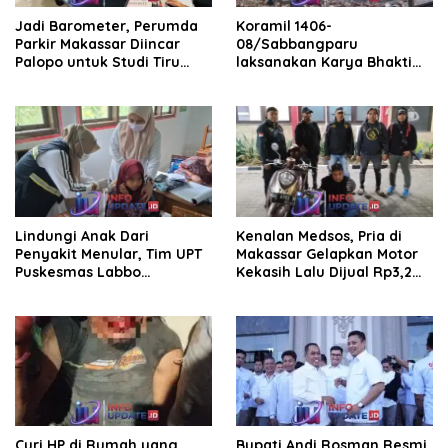
Jadi Barometer, Perumda
Koramil 1406-
Parkir Makassar Diincar
08/Sabbangparu
Palopo untuk Studi Tiru
laksanakan Karya Bhakti
Pengelolaan Parkir
pembersihan jalan tani dan
saluran irigasi
Lindungi Anak Dari
Kenalan Medsos, Pria di
Penyakit Menular, Tim UPT
Makassar Gelapkan Motor
Puskesmas Labbo
Kekasih Lalu Dijual Rp3,2
Laksanakan BIAS
Juta
Curi HP di Rumah yang
Bupati Andi Rosman Resmi