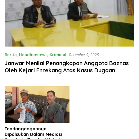
Berita
,
Headlinenews
,
Kriminal
December 9, 2025
Janwar Menilai Penangkapan Anggota Baznas
Oleh Kejari Enrekang Atas Kasus Dugaan
Korupsi Adalah Jebakan Oknum Pemerasan
Tandangangannya
Dipalsukan Dalam Mediasi