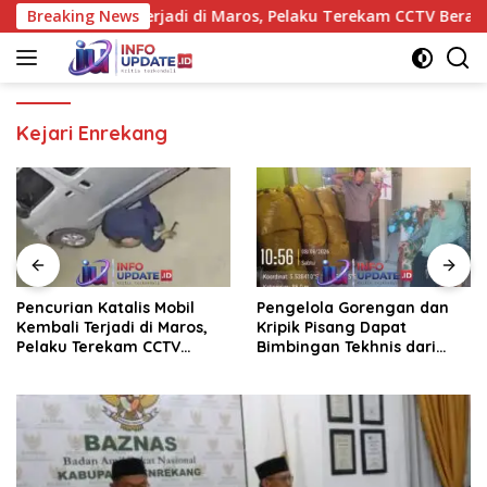
Skip
 Mobil Kembali Terjadi di Maros, Pelaku Terekam CCTV Beraksi 
Breaking News
to
content
Kejari Enrekang
Pencurian Katalis Mobil
Pengelola Gorengan dan
Kembali Terjadi di Maros,
Kripik Pisang Dapat
Pelaku Terekam CCTV
Bimbingan Tekhnis dari
Beraksi di Dekat Kantor
Kepala UPT Puskesmas
Desa
Bissappu