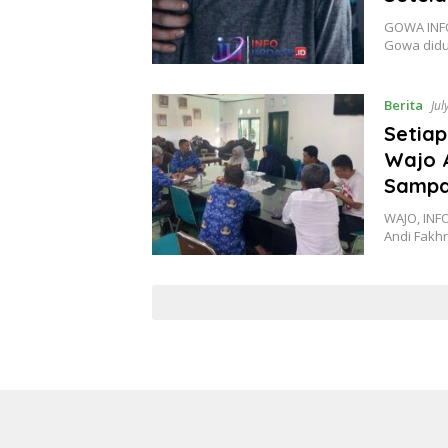
GOWA INFO
Gowa didu
Berita
Jul
Setia
Wajo A
Sampa
WAJO, INF
Andi Fakhr