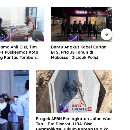
ngkut Kabel Curian
Jadi Barometer, Perumda
Kora
a 38 Tahun di
Parkir Makassar Diincar
08/S
 Diciduk Polisi
Palopo untuk Studi Tiru
Kary
Pengelolaan Parkir
jalan
Proyek APBN Peningkatan Jalan Wae
Tuo – Tua Disorot, LIRA: Bisa
Berimplikasi Hukum Karena Rugikan