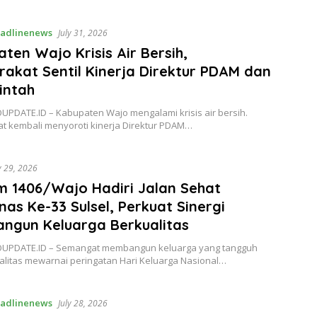
adlinenews
July 31, 2026
ten Wajo Krisis Air Bersih,
akat Sentil Kinerja Direktur PDAM dan
intah
UPDATE.ID – Kabupaten Wajo mengalami krisis air bersih.
t kembali menyoroti kinerja Direktur PDAM…
y 29, 2026
m 1406/Wajo Hadiri Jalan Sehat
as Ke-33 Sulsel, Perkuat Sinergi
ngun Keluarga Berkualitas
OUPDATE.ID – Semangat membangun keluarga yang tangguh
alitas mewarnai peringatan Hari Keluarga Nasional…
adlinenews
July 28, 2026