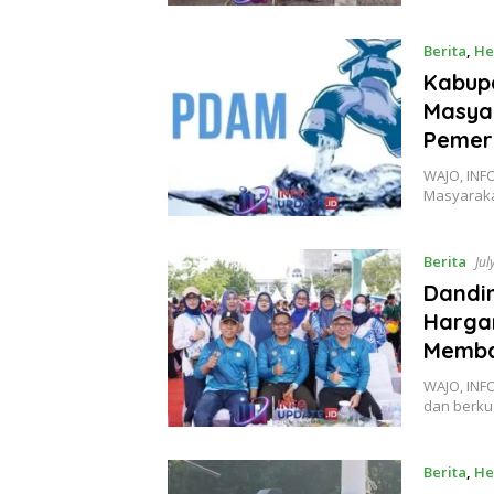
Berita
,
He
Kabupa
Masyar
Pemer
WAJO, INFO
Masyaraka
Berita
Jul
Dandi
Hargan
Memba
WAJO, INF
dan berku
Berita
,
He