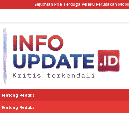
Sejumlah Pria Terduga Pelaku Perusakan Mobil Dimaros Diam
Tentang Redaksi
Tentang Redaksi