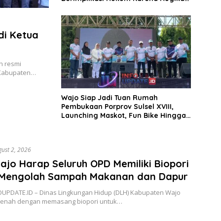
Negara
di Ketua
n resmi
 Kabupaten…
Wajo Siap Jadi Tuan Rumah
Pembukaan Porprov Sulsel XVIII,
Launching Maskot, Fun Bike Hingga
Turnamen Domino
ust 2, 2026
jo Harap Seluruh OPD Memiliki Biopori
 Mengolah Sampah Makanan dan Dapur
OUPDATE.ID – Dinas Lingkungan Hidup (DLH) Kabupaten Wajo
benah dengan memasang biopori untuk…