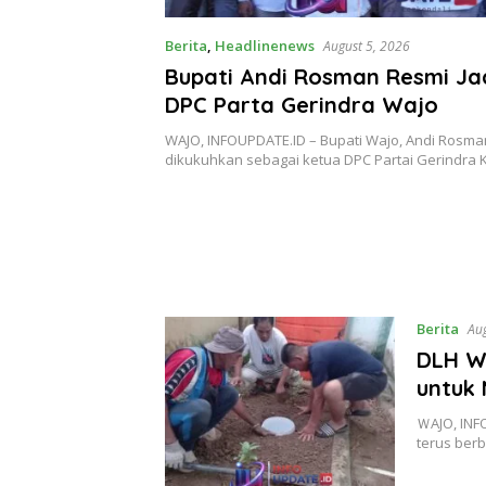
Berita
,
Headlinenews
August 5, 2026
Bupati Andi Rosman Resmi Ja
DPC Parta Gerindra Wajo
WAJO, INFOUPDATE.ID – Bupati Wajo, Andi Rosma
dikukuhkan sebagai ketua DPC Partai Gerindra
Berita
Aug
DLH Wa
untuk
ＷAJO, INF
terus ber