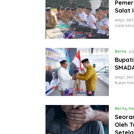
Pemer
Salat 
WAJO, INF
Salat Isti
Berita
Jul
Bupati
SMADA
WAJO, INF
Ikatan Kel
Berita
,
He
Seora
Oleh 
Setela