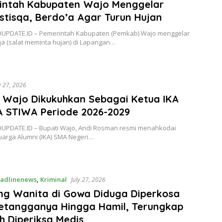
intah Kabupaten Wajo Menggelar
Istisqa, Berdo’a Agar Turun Hujan
OUPDATE.ID – Pemerintah Kabupaten (Pemkab) Wajo menggelar
sqa (salat meminta hujan) di Lapangan…
y 27, 2026
 Wajo Dikukuhkan Sebagai Ketua IKA
 STIWA Periode 2026-2029
OUPDATE.ID – Bupati Wajo, Andi Rosman resmi menahkodai
uarga Alumni (IKA) SMA Negeri…
adlinenews
,
Kriminal
July 27, 2026
ng Wanita di Gowa Diduga Diperkosa
Tetangganya Hingga Hamil, Terungkap
h Diperiksa Medis