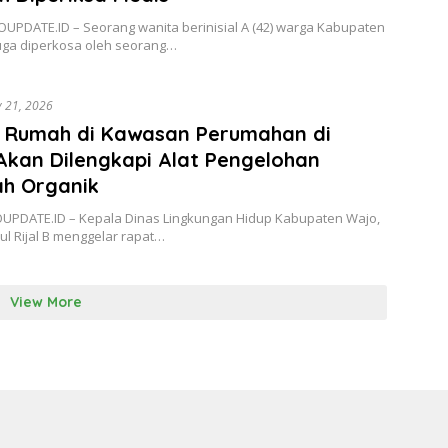
UPDATE.ID – Seorang wanita berinisial A (42) warga Kabupaten
ga diperkosa oleh seorang…
y 21, 2026
p Rumah di Kawasan Perumahan di
kan Dilengkapi Alat Pengelohan
h Organik
OUPDATE.ID – Kepala Dinas Lingkungan Hidup Kabupaten Wajo,
ul Rijal B menggelar rapat…
View More