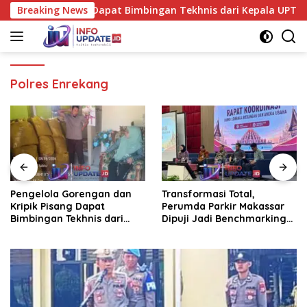
Skip
 Kripik Pisang Dapat Bimbingan Tekhnis dari Kepala UPT Pusk
Breaking News
to
content
Polres Enrekang
Pengelola Gorengan dan
Transformasi Total,
Kripik Pisang Dapat
Perumda Parkir Makassar
Bimbingan Tekhnis dari
Dipuji Jadi Benchmarking
Kepala UPT Puskesmas
Nasional di Rakor
Bissappu
Kemendagri