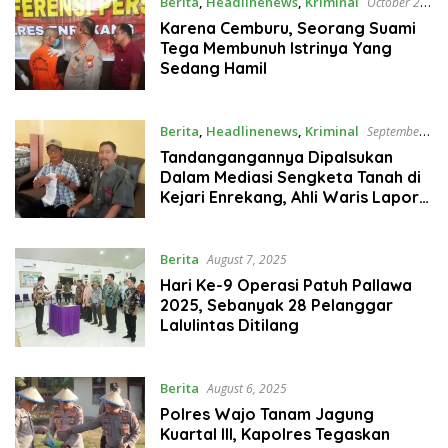
Berita
,
Headlinenews
,
Kriminal
October 22,
2025
Karena Cemburu, Seorang Suami
Tega Membunuh Istrinya Yang
Sedang Hamil
Berita
,
Headlinenews
,
Kriminal
September
27, 2025
Tandangangannya Dipalsukan
Dalam Mediasi Sengketa Tanah di
Kejari Enrekang, Ahli Waris Lapor
Polisi
Berita
August 7, 2025
Hari Ke-9 Operasi Patuh Pallawa
2025, Sebanyak 28 Pelanggar
Lalulintas Ditilang
Berita
August 6, 2025
Polres Wajo Tanam Jagung
Kuartal III, Kapolres Tegaskan