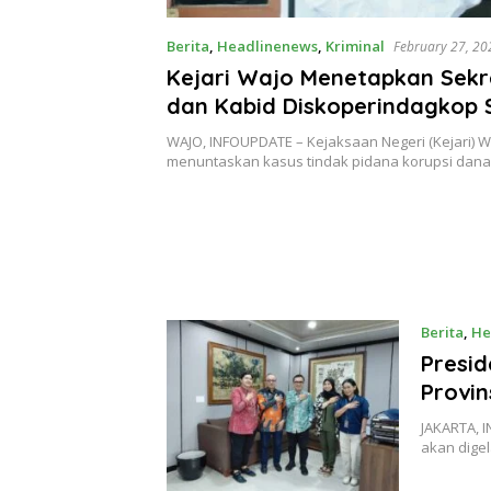
Berita
,
Headlinenews
,
Kriminal
February 27, 20
Kejari Wajo Menetapkan Sekr
dan Kabid Diskoperindagkop 
Tersangka Baru Kasus Korupsi
WAJO, INFOUPDATE – Kejaksaan Negeri (Kejari) W
menuntaskan kasus tindak pidana korupsi dan
Berita
,
He
Presid
Provin
JAKARTA, I
akan digel