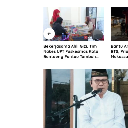
a Ahli Gizi, Tim
Bantu Angkut Kabel Curian
Jadi B
 Puskesmas Kota
BTS, Pria 38 Tahun di
Parkir
 Pantau Tumbuh
Makassar Diciduk Polisi
Palopo
ayi dan Balita
Pengel