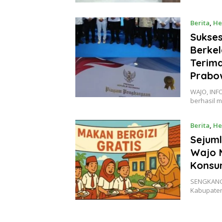
Berita
,
He
Sukse
Berkel
Terima
Prabo
WAJO, INF
berhasil 
Berita
,
He
Sejum
Wajo 
Konsu
SENGKANG,
Kabupate