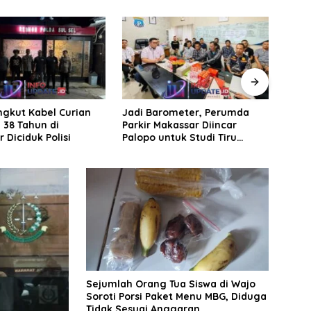
arometer, Perumda
Koramil 1406-
Lin
 Makassar Diincar
08/Sabbangparu laksanakan
Men
 untuk Studi Tiru
Karya Bhakti pembersihan
Lab
olaan Parkir
jalan tani dan saluran irigasi
Sejumlah Orang Tua Siswa di Wajo
Soroti Porsi Paket Menu MBG, Diduga
Tidak Sesuai Anggaran