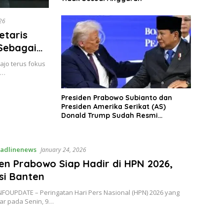
26
etaris
Sebagai
 Murbei
ajo terus fokus
a…
Presiden Prabowo Subianto dan
Presiden Amerika Serikat (AS)
Donald Trump Sudah Resmi
Menandatangani Kesepakatan
Dagang Terkait Tarif Resiprokal
adlinenews
January 24, 2026
en Prabowo Siap Hadir di HPN 2026,
si Banten
NFOUPDATE – Peringatan Hari Pers Nasional (HPN) 2026 yang
ar pada Senin, 9…