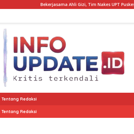
Bekerjasama Ahli Gizi, Tim Nakes UPT Puskesmas Ko
Tentang Redaksi
Tentang Redaksi