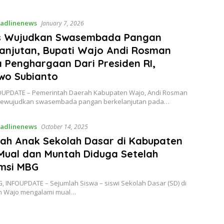
adlinenews
January 7, 2026
s Wujudkan Swasembada Pangan
anjutan, Bupati Wajo Andi Rosman
 Penghargaan Dari Presiden RI,
wo Subianto
OUPDATE – Pemerintah Daerah Kabupaten Wajo, Andi Rosman
mewujudkan swasembada pangan berkelanjutan pada…
adlinenews
October 14, 2025
lah Anak Sekolah Dasar di Kabupaten
Mual dan Muntah Diduga Setelah
msi MBG
 INFOUPDATE – Sejumlah Siswa – siswi Sekolah Dasar (SD) di
n Wajo mengalami mual…