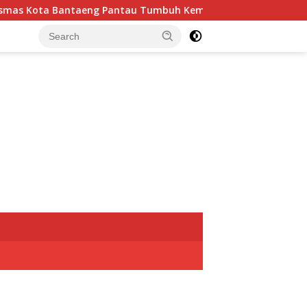
ta Bantaeng Pantau Tumbuh Kembang Bayi dan Balita
B