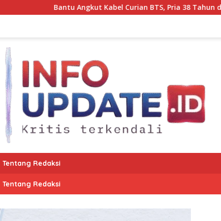
Angkut Kabel Curian BTS, Pria 38 Tahun di Makassar Diciduk Pol
Tentang Redaksi
Tentang Redaksi