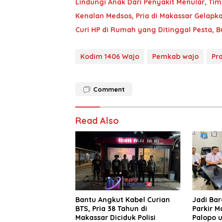
Lindungi Anak Dari Penyakit Menular, T
Kenalan Medsos, Pria di Makassar Gelapka
Curi HP di Rumah yang Ditinggal Pesta, 
Kodim 1406 Wajo
Pemkab wajo
Pr
Comment
Read Also
Bantu Angkut Kabel Curian
Jadi Ba
BTS, Pria 38 Tahun di
Parkir M
Makassar Diciduk Polisi
Palopo u