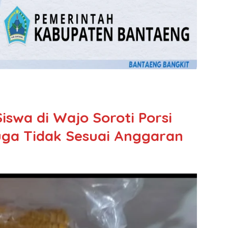
swa di Wajo Soroti Porsi
uga Tidak Sesuai Anggaran