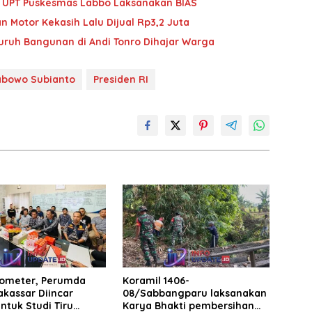
im UPT Puskesmas Labbo Laksanakan BIAS
n Motor Kekasih Lalu Dijual Rp3,2 Juta
Buruh Bangunan di Andi Tonro Dihajar Warga
abowo Subianto
Presiden RI
rometer, Perumda
Koramil 1406-
akassar Diincar
08/Sabbangparu laksanakan
ntuk Studi Tiru
Karya Bhakti pembersihan