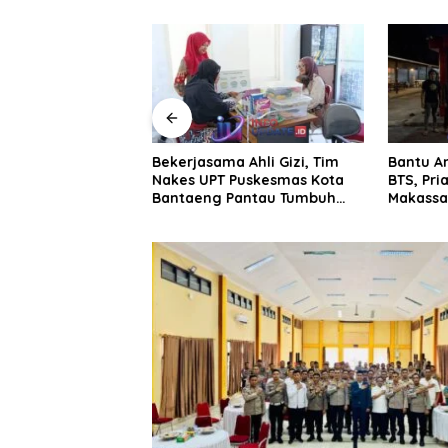
i Rosman Resmi
Bekerjasama Ahli Gizi, Tim
Bantu A
DPC Parta
Nakes UPT Puskesmas Kota
BTS, Pri
ajo
Bantaeng Pantau Tumbuh
Makassar
Kembang Bayi dan Balita