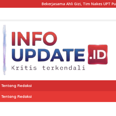
Bekerjasama Ahli Gizi, Tim Nakes UPT Puske
Tentang Redaksi
Tentang Redaksi