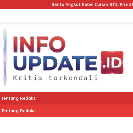
Bantu Angkut Kabel Curian BTS, Pria 38 Tahu
Tentang Redaksi
Tentang Redaksi