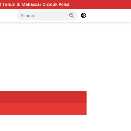
n di Makassar Diciduk Polisi
Jadi Barometer, Perumda P