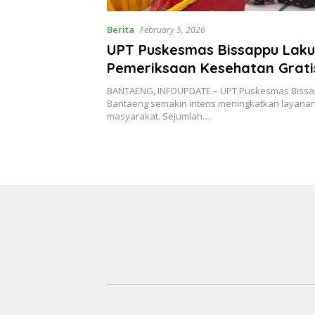
Berita
February 5, 2026
UPT Puskesmas Bissappu Lak
Pemeriksaan Kesehatan Grat
Pelajar
BANTAENG, INFOUPDATE – UPT Puskesmas Bissa
Bantaeng semakin intens meningkatkan layana
masyarakat. Sejumlah…