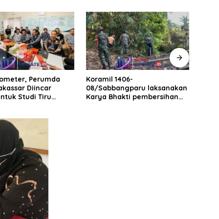
rometer, Perumda
Koramil 1406-
Lind
akassar Diincar
08/Sabbangparu laksanakan
Menu
ntuk Studi Tiru
Karya Bhakti pembersihan
Labb
aan Parkir
jalan tani dan saluran irigasi