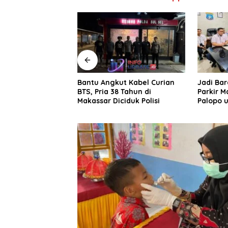
 Rekonstruksi
Bantu Angkut Kabel Curian
Jadi Ba
 Seorang Ojol di
BTS, Pria 38 Tahun di
Parkir M
aros
Makassar Diciduk Polisi
Palopo u
Pengelol