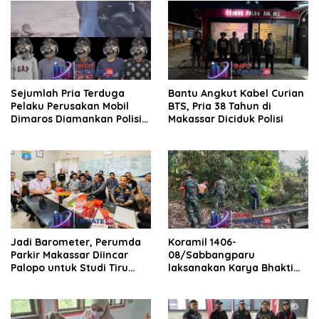
Sejumlah Pria Terduga
Bantu Angkut Kabel Curian
Pelaku Perusakan Mobil
BTS, Pria 38 Tahun di
Dimaros Diamankan Polisi.
Makassar Diciduk Polisi
Korban Diteriaki Maling
Jadi Barometer, Perumda
Koramil 1406-
Parkir Makassar Diincar
08/Sabbangparu
Palopo untuk Studi Tiru
laksanakan Karya Bhakti
Pengelolaan Parkir
pembersihan jalan tani dan
saluran irigasi