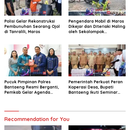
Polisi Gelar Rekonstruksi
Pengendara Mobil di Maros
Pembunuhan Seorang Ojol
Dikejar dan Diteriaki Maling
di Tanralili, Maros
oleh Sekolompok
Pengendara Motor, Kaca
Mobil Dipecahkan
Pucuk Pimpinan Polres
Pemerintah Perkuat Peran
Bantaeng Resmi Berganti,
Koperasi Desa, Bupati
Pemkab Gelar Agenda
Bantaeng Ikuti Seminar
Kenal Pamit
KDKMP
Recommendation for You