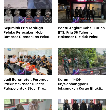
Sejumlah Pria Terduga
Bantu Angkut Kabel Curian
Pelaku Perusakan Mobil
BTS, Pria 38 Tahun di
Dimaros Diamankan Polisi.
Makassar Diciduk Polisi
Korban Diteriaki Maling
Jadi Barometer, Perumda
Koramil 1406-
Parkir Makassar Diincar
08/Sabbangparu
Palopo untuk Studi Tiru
laksanakan Karya Bhakti
Pengelolaan Parkir
pembersihan jalan tani dan
saluran irigasi