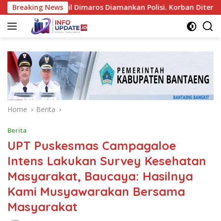
Skip
an Mobil Dimaros Diamankan Polisi. Korban Diteriaki Maling
Breaking News
to
content
Home
Berita
Berita
UPT Puskesmas Campagaloe
Intens Lakukan Survey Kesehatan
Masyarakat, Baucaya: Hasilnya
Kami Musyawarakan Bersama
Masyarakat