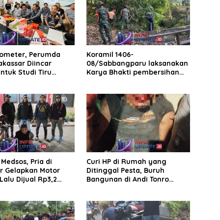
rometer, Perumda
Koramil 1406-
akassar Diincar
08/Sabbangparu laksanakan
ntuk Studi Tiru
Karya Bhakti pembersihan
aan Parkir
jalan tani dan saluran irigasi
Medsos, Pria di
Curi HP di Rumah yang
r Gelapkan Motor
Ditinggal Pesta, Buruh
Lalu Dijual Rp3,2
Bangunan di Andi Tonro
Dihajar Warga