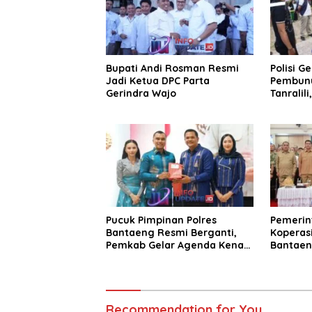
Bupati Andi Rosman Resmi
Polisi G
Jadi Ketua DPC Parta
Pembunu
Gerindra Wajo
Tanralili
Pucuk Pimpinan Polres
Pemerin
Bantaeng Resmi Berganti,
Koperasi
Pemkab Gelar Agenda Kenal
Bantaen
Pamit
KDKMP
Recommendation for You