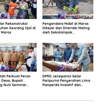
elar Rekonstruksi
Pengendara Mobil di Maros
han Seorang Ojol di
Dikejar dan Diteriaki Maling
, Maros
oleh Sekolompok
Pengendara Motor, Kaca
Mobil Dipecahkan
tah Perkuat Peran
DPRD Jeneponto Gelar
 Desa, Bupati
Paripurna Penyerahan Lima
g Ikuti Seminar
Ranperda Inisiatif dan
Persetujuan Ranperda
Pertanggungjawaban APBD
2025