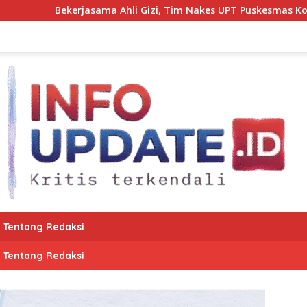
li Gizi, Tim Nakes UPT Puskesmas Kota Bantaeng Pantau Tumb
Tentang Redaksi
Tentang Redaksi