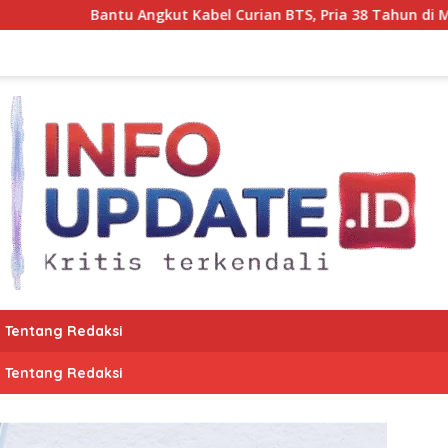
kut Kabel Curian BTS, Pria 38 Tahun di Makassar Diciduk Polisi
Tentang Redaksi
Tentang Redaksi