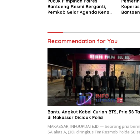
Pucuk Pimpinan Polres
Pemerin
Bantaeng Resmi Berganti,
Koperasi
Pemkab Gelar Agenda Kenal
Bantaen
Pamit
KDKMP
Recommendation for You
Bantu Angkut Kabel Curian BTS, Pria 38 T
di Makassar Diciduk Polisi
MAKASSAR, INFOUPDATE.ID — Seorang pria berini
SA alias A, (38), diringkus Tim Resmob Polda Suls