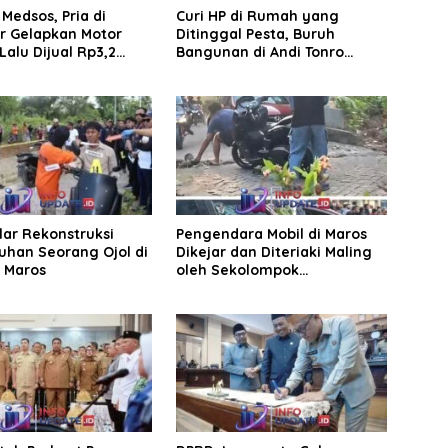
Medsos, Pria di
Curi HP di Rumah yang
r Gelapkan Motor
Ditinggal Pesta, Buruh
Lalu Dijual Rp3,2
Bangunan di Andi Tonro
Dihajar Warga
elar Rekonstruksi
Pengendara Mobil di Maros
han Seorang Ojol di
Dikejar dan Diteriaki Maling
, Maros
oleh Sekolompok
Pengendara Motor, Kaca
Mobil Dipecahkan