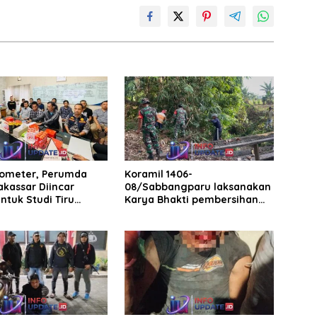
rometer, Perumda
Koramil 1406-
akassar Diincar
08/Sabbangparu laksanakan
ntuk Studi Tiru
Karya Bhakti pembersihan
aan Parkir
jalan tani dan saluran irigasi