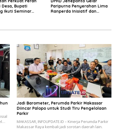
tah Perkuat Peran
DPRD Jeneponto Gelar
 Desa, Bupati
Paripurna Penyerahan Lima
g Ikuti Seminar
Ranperda Inisiatif dan
Persetujuan Ranperda
Pertanggungjawaban APBD
2025
ahun
Jadi Barometer, Perumda Parkir Makassar
Diincar Palopo untuk Studi Tiru Pengelolaan
Parkir
sial
el…
MAKASSAR, INFOUPDATE.ID – Kinerja Perumda Parkir
Makassar Raya kembali jadi sorotan daerah lain.