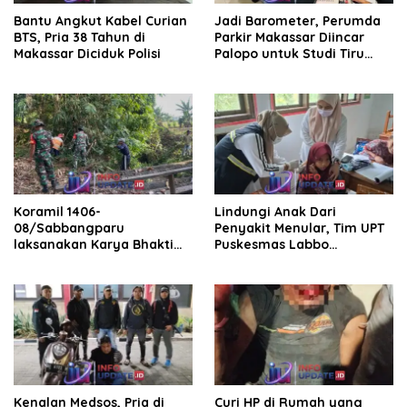
Bantu Angkut Kabel Curian
Jadi Barometer, Perumda
BTS, Pria 38 Tahun di
Parkir Makassar Diincar
Makassar Diciduk Polisi
Palopo untuk Studi Tiru
Pengelolaan Parkir
Koramil 1406-
Lindungi Anak Dari
08/Sabbangparu
Penyakit Menular, Tim UPT
laksanakan Karya Bhakti
Puskesmas Labbo
pembersihan jalan tani dan
Laksanakan BIAS
saluran irigasi
Kenalan Medsos, Pria di
Curi HP di Rumah yang