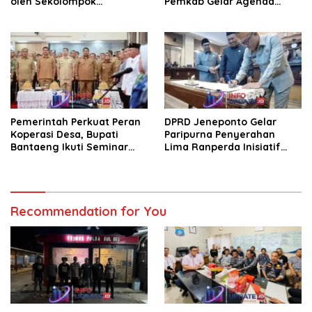
oleh Sekolompok
Pemkab Gelar Agenda
Pengendara Motor, Kaca
Kenal Pamit
Mobil Dipecahkan
Pemerintah Perkuat Peran
DPRD Jeneponto Gelar
Koperasi Desa, Bupati
Paripurna Penyerahan
Bantaeng Ikuti Seminar
Lima Ranperda Inisiatif
KDKMP
dan Persetujuan Ranperda
Pertanggungjawaban APBD
2025
Recommendation for You