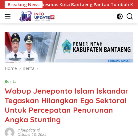
Skip
es UPT Puskesmas Kota Bantaeng Pantau Tumbuh Kembang Bayi 
Breaking News
to
content
Home
Berita
Berita
Wabup Jeneponto Islam Iskandar
Tegaskan Hilangkan Ego Sektoral
Untuk Percepatan Penurunan
Angka Stunting
Infoupdate.id
October 18, 2025