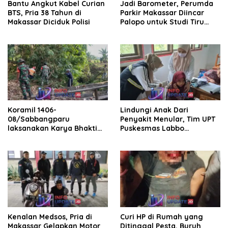
Bantu Angkut Kabel Curian
Jadi Barometer, Perumda
BTS, Pria 38 Tahun di
Parkir Makassar Diincar
Makassar Diciduk Polisi
Palopo untuk Studi Tiru
Pengelolaan Parkir
Koramil 1406-
Lindungi Anak Dari
08/Sabbangparu
Penyakit Menular, Tim UPT
laksanakan Karya Bhakti
Puskesmas Labbo
pembersihan jalan tani dan
Laksanakan BIAS
saluran irigasi
Kenalan Medsos, Pria di
Curi HP di Rumah yang
Makassar Gelapkan Motor
Ditinggal Pesta, Buruh