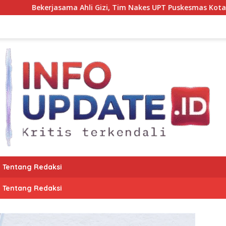
hli Gizi, Tim Nakes UPT Puskesmas Kota Bantaeng Pantau Tum
Tentang Redaksi
Tentang Redaksi