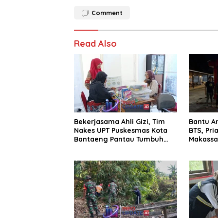
Comment
Read Also
Bekerjasama Ahli Gizi, Tim
Bantu A
Nakes UPT Puskesmas Kota
BTS, Pri
Bantaeng Pantau Tumbuh
Makassar
Kembang Bayi dan Balita