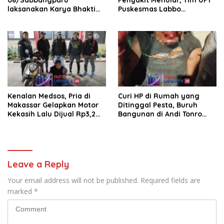
08/Sabbangparu
Penyakit Menular, Tim UPT
laksanakan Karya Bhakti
Puskesmas Labbo
pembersihan jalan tani dan
Laksanakan BIAS
saluran irigasi
Kenalan Medsos, Pria di
Curi HP di Rumah yang
Makassar Gelapkan Motor
Ditinggal Pesta, Buruh
Kekasih Lalu Dijual Rp3,2
Bangunan di Andi Tonro
Juta
Dihajar Warga
Leave a Reply
Your email address will not be published.
Required fields are
marked
*