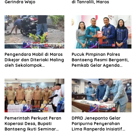
Gerindra Wajo
di Tanralili, Maros
Pengendara Mobil di Maros
Pucuk Pimpinan Polres
Dikejar dan Diteriaki Maling
Bantaeng Resmi Berganti,
oleh Sekolompok
Pemkab Gelar Agenda
Pengendara Motor, Kaca
Kenal Pamit
Mobil Dipecahkan
Pemerintah Perkuat Peran
DPRD Jeneponto Gelar
Koperasi Desa, Bupati
Paripurna Penyerahan
Bantaeng Ikuti Seminar
Lima Ranperda Inisiatif
KDKMP
dan Persetujuan Ranperda