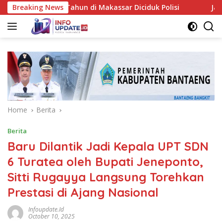
Skip
ria 38 Tahun di Makassar Diciduk Polisi
Breaking News
Jadi Barometer
to
content
Home
Berita
Berita
Baru Dilantik Jadi Kepala UPT SDN
6 Turatea oleh Bupati Jeneponto,
Sitti Rugayya Langsung Torehkan
Prestasi di Ajang Nasional
Infoupdate.id
October 10, 2025