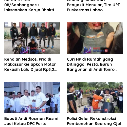
08/Sabbangparu
Penyakit Menular, Tim UPT
laksanakan Karya Bhakti
Puskesmas Labbo
pembersihan jalan tani dan
Laksanakan BIAS
saluran irigasi
Kenalan Medsos, Pria di
Curi HP di Rumah yang
Makassar Gelapkan Motor
Ditinggal Pesta, Buruh
Kekasih Lalu Dijual Rp3,2
Bangunan di Andi Tonro
Juta
Dihajar Warga
Bupati Andi Rosman Resmi
Polisi Gelar Rekonstruksi
Jadi Ketua DPC Parta
Pembunuhan Seorang Ojol