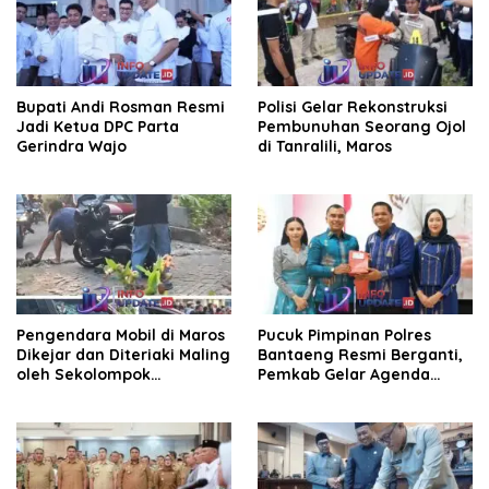
Bupati Andi Rosman Resmi
Polisi Gelar Rekonstruksi
Jadi Ketua DPC Parta
Pembunuhan Seorang Ojol
Gerindra Wajo
di Tanralili, Maros
Pengendara Mobil di Maros
Pucuk Pimpinan Polres
Dikejar dan Diteriaki Maling
Bantaeng Resmi Berganti,
oleh Sekolompok
Pemkab Gelar Agenda
Pengendara Motor, Kaca
Kenal Pamit
Mobil Dipecahkan