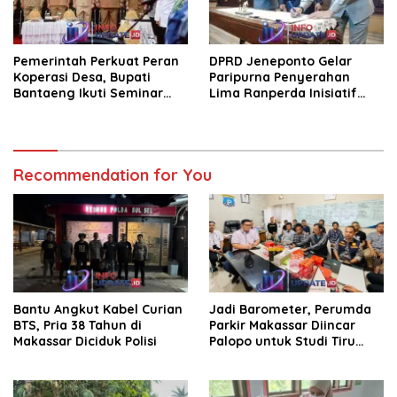
Pemerintah Perkuat Peran
DPRD Jeneponto Gelar
Koperasi Desa, Bupati
Paripurna Penyerahan
Bantaeng Ikuti Seminar
Lima Ranperda Inisiatif
KDKMP
dan Persetujuan Ranperda
Pertanggungjawaban APBD
2025
Recommendation for You
Bantu Angkut Kabel Curian
Jadi Barometer, Perumda
BTS, Pria 38 Tahun di
Parkir Makassar Diincar
Makassar Diciduk Polisi
Palopo untuk Studi Tiru
Pengelolaan Parkir