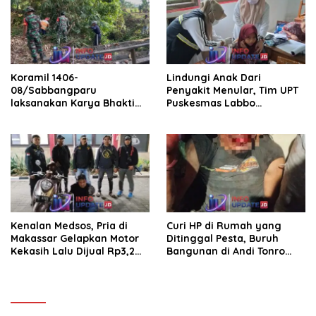
Koramil 1406-
Lindungi Anak Dari
08/Sabbangparu
Penyakit Menular, Tim UPT
laksanakan Karya Bhakti
Puskesmas Labbo
pembersihan jalan tani dan
Laksanakan BIAS
saluran irigasi
Kenalan Medsos, Pria di
Curi HP di Rumah yang
Makassar Gelapkan Motor
Ditinggal Pesta, Buruh
Kekasih Lalu Dijual Rp3,2
Bangunan di Andi Tonro
Juta
Dihajar Warga