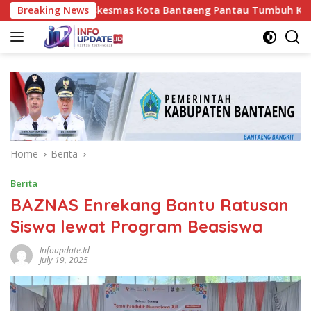
Skip
akes UPT Puskesmas Kota Bantaeng Pantau Tumbuh Kembang Bay
Breaking News
to
content
Home
Berita
Berita
BAZNAS Enrekang Bantu Ratusan
Siswa lewat Program Beasiswa
Infoupdate.id
July 19, 2025