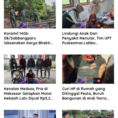
Koramil 1406-
Lindungi Anak Dari
08/Sabbangparu
Penyakit Menular, Tim UPT
laksanakan Karya Bhakti
Puskesmas Labbo
pembersihan jalan tani dan
Laksanakan BIAS
saluran irigasi
Kenalan Medsos, Pria di
Curi HP di Rumah yang
Makassar Gelapkan Motor
Ditinggal Pesta, Buruh
Kekasih Lalu Dijual Rp3,2
Bangunan di Andi Tonro
Juta
Dihajar Warga