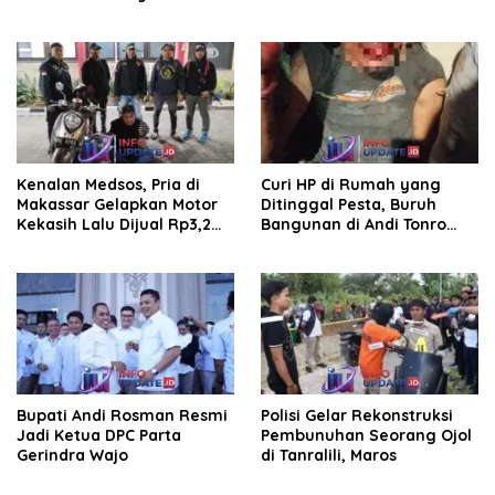
pembersihan jalan tani dan
Laksanakan BIAS
saluran irigasi
Kenalan Medsos, Pria di
Curi HP di Rumah yang
Makassar Gelapkan Motor
Ditinggal Pesta, Buruh
Kekasih Lalu Dijual Rp3,2
Bangunan di Andi Tonro
Juta
Dihajar Warga
Bupati Andi Rosman Resmi
Polisi Gelar Rekonstruksi
Jadi Ketua DPC Parta
Pembunuhan Seorang Ojol
Gerindra Wajo
di Tanralili, Maros