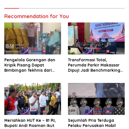
Recommendation for You
Pengelola Gorengan dan
Transformasi Total,
Kripik Pisang Dapat
Perumda Parkir Makassar
Bimbingan Tekhnis dari
Dipuji Jadi Benchmarking
Kepala UPT Puskesmas
Nasional di Rakor
Bissappu
Kemendagri
Meriahkan HUT Ke – 81 RI,
Sejumlah Pria Terduga
Bupati Andi Rosman Ikut
Pelaku Perusakan Mobil