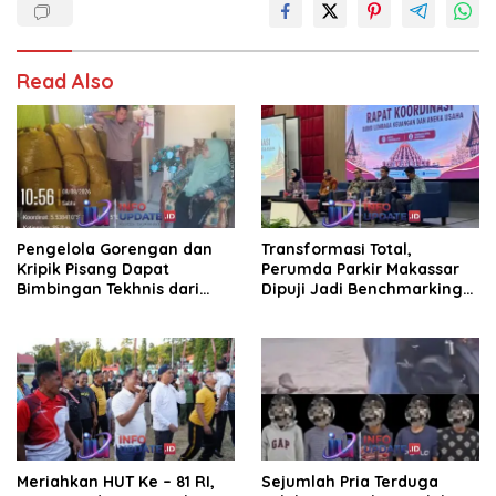
Read Also
Pengelola Gorengan dan
Transformasi Total,
Kripik Pisang Dapat
Perumda Parkir Makassar
Bimbingan Tekhnis dari
Dipuji Jadi Benchmarking
Kepala UPT Puskesmas
Nasional di Rakor
Bissappu
Kemendagri
Meriahkan HUT Ke – 81 RI,
Sejumlah Pria Terduga