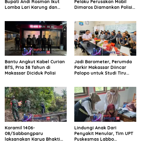
Bupati Andi Rosman Ikut
Pelaku Perusakan Mobil
Lomba Lari Karung dan
Dimaros Diamankan Polisi.
Makan Krupuk
Korban Diteriaki Maling
Bantu Angkut Kabel Curian
Jadi Barometer, Perumda
BTS, Pria 38 Tahun di
Parkir Makassar Diincar
Makassar Diciduk Polisi
Palopo untuk Studi Tiru
Pengelolaan Parkir
Koramil 1406-
Lindungi Anak Dari
08/Sabbangparu
Penyakit Menular, Tim UPT
laksanakan Karya Bhakti
Puskesmas Labbo