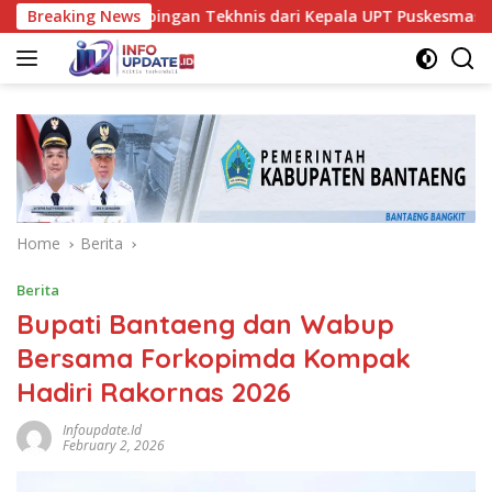
Skip
Dapat Bimbingan Tekhnis dari Kepala UPT Puskesmas Bissappu
Breaking News
to
content
Home
Berita
Berita
Bupati Bantaeng dan Wabup
Bersama Forkopimda Kompak
Hadiri Rakornas 2026
Infoupdate.id
February 2, 2026