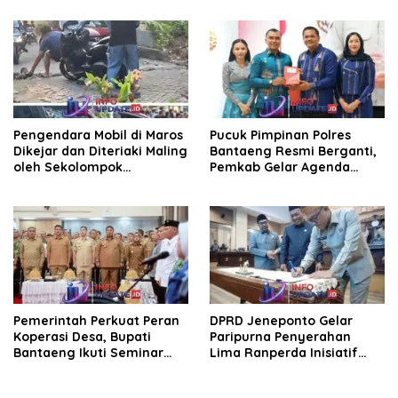
Pengendara Mobil di Maros
Pucuk Pimpinan Polres
Dikejar dan Diteriaki Maling
Bantaeng Resmi Berganti,
oleh Sekolompok
Pemkab Gelar Agenda
Pengendara Motor, Kaca
Kenal Pamit
Mobil Dipecahkan
Pemerintah Perkuat Peran
DPRD Jeneponto Gelar
Koperasi Desa, Bupati
Paripurna Penyerahan
Bantaeng Ikuti Seminar
Lima Ranperda Inisiatif
KDKMP
dan Persetujuan Ranperda
Pertanggungjawaban APBD