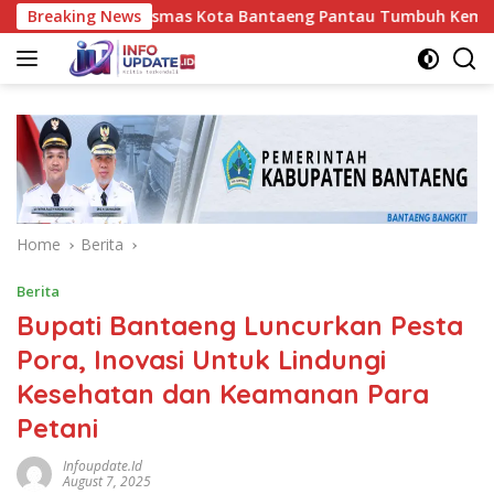
Skip
s UPT Puskesmas Kota Bantaeng Pantau Tumbuh Kembang Bayi d
Breaking News
to
content
Home
Berita
Berita
Bupati Bantaeng Luncurkan Pesta
Pora, Inovasi Untuk Lindungi
Kesehatan dan Keamanan Para
Petani
Infoupdate.id
August 7, 2025