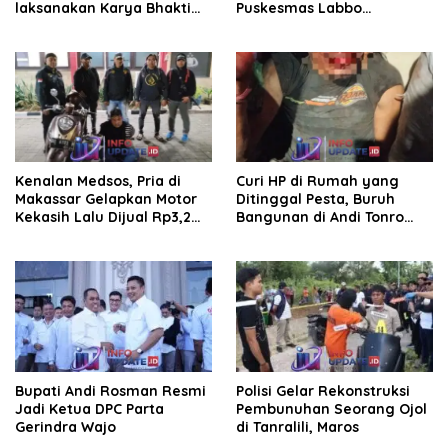
laksanakan Karya Bhakti
Puskesmas Labbo
pembersihan jalan tani dan
Laksanakan BIAS
saluran irigasi
Kenalan Medsos, Pria di
Curi HP di Rumah yang
Makassar Gelapkan Motor
Ditinggal Pesta, Buruh
Kekasih Lalu Dijual Rp3,2
Bangunan di Andi Tonro
Juta
Dihajar Warga
Bupati Andi Rosman Resmi
Polisi Gelar Rekonstruksi
Jadi Ketua DPC Parta
Pembunuhan Seorang Ojol
Gerindra Wajo
di Tanralili, Maros