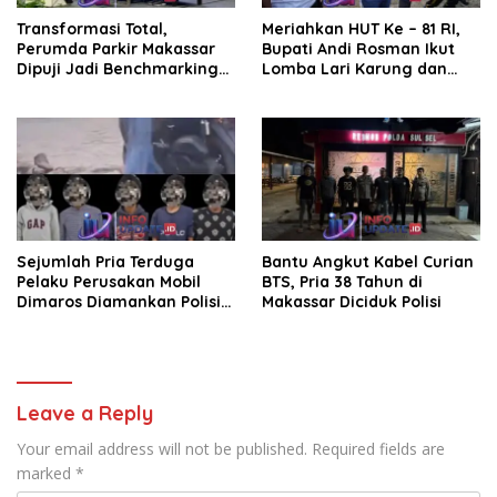
Transformasi Total,
Meriahkan HUT Ke – 81 RI,
Perumda Parkir Makassar
Bupati Andi Rosman Ikut
Dipuji Jadi Benchmarking
Lomba Lari Karung dan
Nasional di Rakor
Makan Krupuk
Kemendagri
Sejumlah Pria Terduga
Bantu Angkut Kabel Curian
Pelaku Perusakan Mobil
BTS, Pria 38 Tahun di
Dimaros Diamankan Polisi.
Makassar Diciduk Polisi
Korban Diteriaki Maling
Leave a Reply
Your email address will not be published.
Required fields are
marked
*