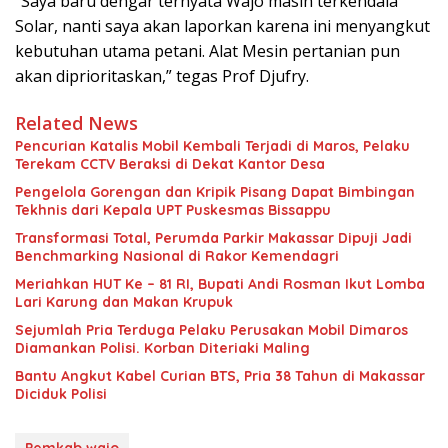
“Saya baru dengar ternyata Wajo masih terkendala
Solar, nanti saya akan laporkan karena ini menyangkut
kebutuhan utama petani. Alat Mesin pertanian pun
akan diprioritaskan,” tegas Prof Djufry.
Related News
Pencurian Katalis Mobil Kembali Terjadi di Maros, Pelaku
Terekam CCTV Beraksi di Dekat Kantor Desa
Pengelola Gorengan dan Kripik Pisang Dapat Bimbingan
Tekhnis dari Kepala UPT Puskesmas Bissappu
Transformasi Total, Perumda Parkir Makassar Dipuji Jadi
Benchmarking Nasional di Rakor Kemendagri
Meriahkan HUT Ke – 81 RI, Bupati Andi Rosman Ikut Lomba
Lari Karung dan Makan Krupuk
Sejumlah Pria Terduga Pelaku Perusakan Mobil Dimaros
Diamankan Polisi. Korban Diteriaki Maling
Bantu Angkut Kabel Curian BTS, Pria 38 Tahun di Makassar
Diciduk Polisi
Pemkab wajo