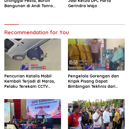
Ditinggal Pesta, Buruh
Jadi Ketua DPC Parta
Bangunan di Andi Tonro
Gerindra Wajo
Dihajar Warga
Recommendation for You
Pencurian Katalis Mobil
Pengelola Gorengan dan
Kembali Terjadi di Maros,
Kripik Pisang Dapat
Pelaku Terekam CCTV
Bimbingan Tekhnis dari
Beraksi di Dekat Kantor
Kepala UPT Puskesmas
Desa
Bissappu