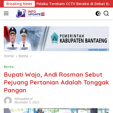
Skip
 di Maros, Pelaku Terekam CCTV Beraksi di Dekat Kantor Desa
Breaking News
to
content
Home
Berita
Berita
Bupati Wajo, Andi Rosman Sebut
Pejuang Pertanian Adalah Tonggak
Pangan
Infoupdate.id
November 5, 2025