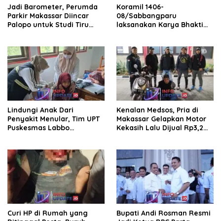
Jadi Barometer, Perumda
Koramil 1406-
Parkir Makassar Diincar
08/Sabbangparu
Palopo untuk Studi Tiru
laksanakan Karya Bhakti
Pengelolaan Parkir
pembersihan jalan tani dan
saluran irigasi
Lindungi Anak Dari
Kenalan Medsos, Pria di
Penyakit Menular, Tim UPT
Makassar Gelapkan Motor
Puskesmas Labbo
Kekasih Lalu Dijual Rp3,2
Laksanakan BIAS
Juta
Curi HP di Rumah yang
Bupati Andi Rosman Resmi