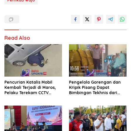
Read Also
Pencurian Katalis Mobil
Pengelola Gorengan dan
Kembali Terjadi di Maros,
Kripik Pisang Dapat
Pelaku Terekam CCTV
Bimbingan Tekhnis dari
Beraksi di Dekat Kantor
Kepala UPT Puskesmas
Desa
Bissappu