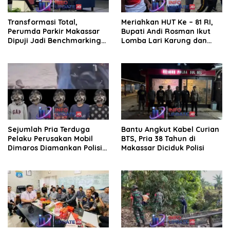
Transformasi Total,
Meriahkan HUT Ke – 81 RI,
Perumda Parkir Makassar
Bupati Andi Rosman Ikut
Dipuji Jadi Benchmarking
Lomba Lari Karung dan
Nasional di Rakor
Makan Krupuk
Kemendagri
Sejumlah Pria Terduga
Bantu Angkut Kabel Curian
Pelaku Perusakan Mobil
BTS, Pria 38 Tahun di
Dimaros Diamankan Polisi.
Makassar Diciduk Polisi
Korban Diteriaki Maling