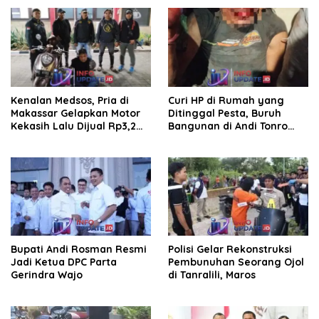
saluran irigasi
Kenalan Medsos, Pria di
Curi HP di Rumah yang
Makassar Gelapkan Motor
Ditinggal Pesta, Buruh
Kekasih Lalu Dijual Rp3,2
Bangunan di Andi Tonro
Juta
Dihajar Warga
Bupati Andi Rosman Resmi
Polisi Gelar Rekonstruksi
Jadi Ketua DPC Parta
Pembunuhan Seorang Ojol
Gerindra Wajo
di Tanralili, Maros