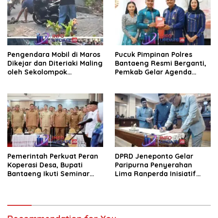
Pengendara Mobil di Maros
Pucuk Pimpinan Polres
Dikejar dan Diteriaki Maling
Bantaeng Resmi Berganti,
oleh Sekolompok
Pemkab Gelar Agenda
Pengendara Motor, Kaca
Kenal Pamit
Mobil Dipecahkan
Pemerintah Perkuat Peran
DPRD Jeneponto Gelar
Koperasi Desa, Bupati
Paripurna Penyerahan
Bantaeng Ikuti Seminar
Lima Ranperda Inisiatif
KDKMP
dan Persetujuan Ranperda
Pertanggungjawaban APBD
2025