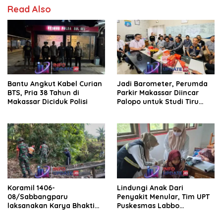
Read Also
Bantu Angkut Kabel Curian
Jadi Barometer, Perumda
BTS, Pria 38 Tahun di
Parkir Makassar Diincar
Makassar Diciduk Polisi
Palopo untuk Studi Tiru
Pengelolaan Parkir
Koramil 1406-
Lindungi Anak Dari
08/Sabbangparu
Penyakit Menular, Tim UPT
laksanakan Karya Bhakti
Puskesmas Labbo
pembersihan jalan tani dan
Laksanakan BIAS