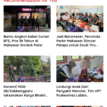
Recommendation for You
Bantu Angkut Kabel Curian
Jadi Barometer, Perumda
BTS, Pria 38 Tahun di
Parkir Makassar Diincar
Makassar Diciduk Polisi
Palopo untuk Studi Tiru
Pengelolaan Parkir
Koramil 1406-
Lindungi Anak Dari
08/Sabbangparu
Penyakit Menular, Tim UPT
laksanakan Karya Bhakti
Puskesmas Labbo
pembersihan jalan tani dan
Laksanakan BIAS
saluran irigasi