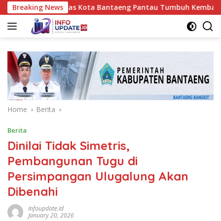
Skip
UPT Puskesmas Kota Bantaeng Pantau Tumbuh Kembang Bayi dan
Breaking News
to
content
Home
Berita
Berita
Dinilai Tidak Simetris,
Pembangunan Tugu di
Persimpangan Ulugalung Akan
Dibenahi
Infoupdate.id
January 20, 2026