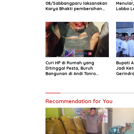
08/Sabbangparu laksanakan
Menular
Karya Bhakti pembersihan
Labbo L
jalan tani dan saluran irigasi
Curi HP di Rumah yang
Bupati 
Ditinggal Pesta, Buruh
Jadi Ket
Bangunan di Andi Tonro
Gerindr
Dihajar Warga
Recommendation for You