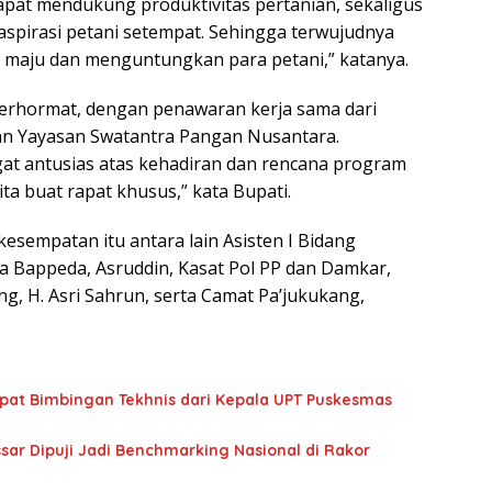
dapat mendukung produktivitas pertanian, sekaligus
pirasi petani setempat. Sehingga terwujudnya
 maju dan menguntungkan para petani,” katanya.
erhormat, dengan penawaran kerja sama dari
an Yayasan Swatantra Pangan Nusantara.
at antusias atas kehadiran dan rencana program
ita buat rapat khusus,” kata Bupati.
esempatan itu antara lain Asisten I Bidang
a Bappeda, Asruddin, Kasat Pol PP dan Damkar,
, H. Asri Sahrun, serta Camat Pa’jukukang,
apat Bimbingan Tekhnis dari Kepala UPT Puskesmas
sar Dipuji Jadi Benchmarking Nasional di Rakor