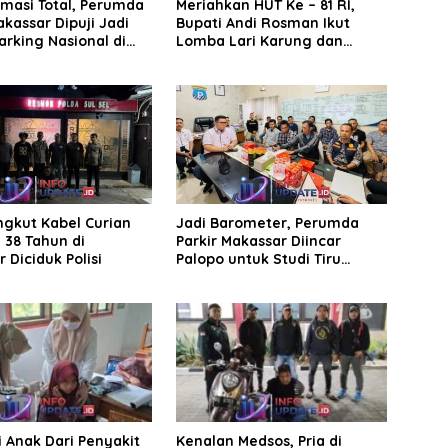
rmasi Total, Perumda
Meriahkan HUT Ke – 81 RI,
akassar Dipuji Jadi
Bupati Andi Rosman Ikut
rking Nasional di
Lomba Lari Karung dan
emendagri
Makan Krupuk
ngkut Kabel Curian
Jadi Barometer, Perumda
a 38 Tahun di
Parkir Makassar Diincar
 Diciduk Polisi
Palopo untuk Studi Tiru
Pengelolaan Parkir
 Anak Dari Penyakit
Kenalan Medsos, Pria di