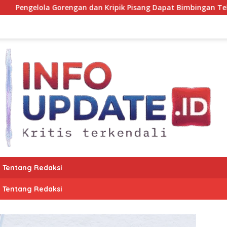
an Kripik Pisang Dapat Bimbingan Tekhnis dari Kepala UPT Pu
Tentang Redaksi
Tentang Redaksi