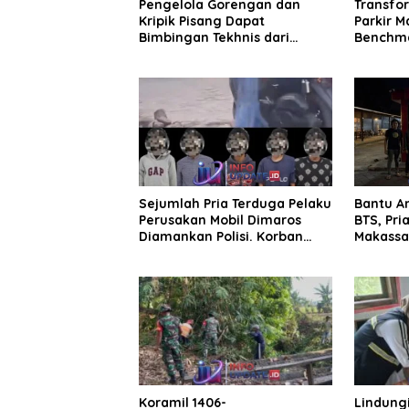
Pengelola Gorengan dan
Transfo
Kripik Pisang Dapat
Parkir M
Bimbingan Tekhnis dari
Benchma
Kepala UPT Puskesmas
Rakor K
Bissappu
Sejumlah Pria Terduga Pelaku
Bantu A
Perusakan Mobil Dimaros
BTS, Pri
Diamankan Polisi. Korban
Makassar
Diteriaki Maling
Koramil 1406-
Lindungi