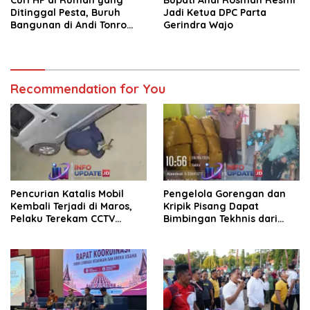
Curi HP di Rumah yang
Bupati Andi Rosman Resmi
Ditinggal Pesta, Buruh
Jadi Ketua DPC Parta
Bangunan di Andi Tonro
Gerindra Wajo
Dihajar Warga
Recommendation for You
Pencurian Katalis Mobil
Pengelola Gorengan dan
Kembali Terjadi di Maros,
Kripik Pisang Dapat
Pelaku Terekam CCTV
Bimbingan Tekhnis dari
Beraksi di Dekat Kantor
Kepala UPT Puskesmas
Desa
Bissappu