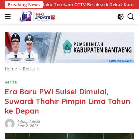
Skip
i Maros, Pelaku Terekam CCTV Beraksi di Dekat Kantor Desa
Breaking News
to
content
Home
Berita
Berita
Era Baru PWI Sulsel Dimulai,
Suwardi Thahir Pimpin Lima Tahun
ke Depan
Infoupdate.id
June 2, 2026