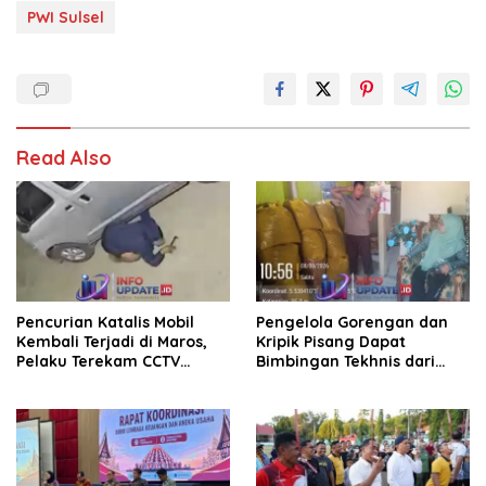
PWI Sulsel
Read Also
Pencurian Katalis Mobil
Pengelola Gorengan dan
Kembali Terjadi di Maros,
Kripik Pisang Dapat
Pelaku Terekam CCTV
Bimbingan Tekhnis dari
Beraksi di Dekat Kantor
Kepala UPT Puskesmas
Desa
Bissappu