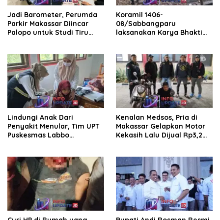
Jadi Barometer, Perumda
Koramil 1406-
Parkir Makassar Diincar
08/Sabbangparu
Palopo untuk Studi Tiru
laksanakan Karya Bhakti
Pengelolaan Parkir
pembersihan jalan tani dan
saluran irigasi
Lindungi Anak Dari
Kenalan Medsos, Pria di
Penyakit Menular, Tim UPT
Makassar Gelapkan Motor
Puskesmas Labbo
Kekasih Lalu Dijual Rp3,2
Laksanakan BIAS
Juta