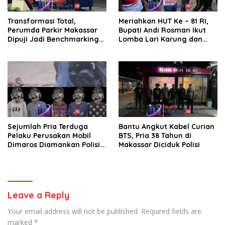
Transformasi Total,
Meriahkan HUT Ke – 81 RI,
Perumda Parkir Makassar
Bupati Andi Rosman Ikut
Dipuji Jadi Benchmarking
Lomba Lari Karung dan
Nasional di Rakor
Makan Krupuk
Kemendagri
Sejumlah Pria Terduga
Bantu Angkut Kabel Curian
Pelaku Perusakan Mobil
BTS, Pria 38 Tahun di
Dimaros Diamankan Polisi.
Makassar Diciduk Polisi
Korban Diteriaki Maling
Leave a Reply
Your email address will not be published.
Required fields are
marked
*