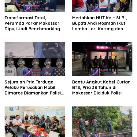
Transformasi Total,
Meriahkan HUT Ke – 81 RI,
Perumda Parkir Makassar
Bupati Andi Rosman Ikut
Dipuji Jadi Benchmarking
Lomba Lari Karung dan
Nasional di Rakor
Makan Krupuk
Kemendagri
Sejumlah Pria Terduga
Bantu Angkut Kabel Curian
Pelaku Perusakan Mobil
BTS, Pria 38 Tahun di
Dimaros Diamankan Polisi.
Makassar Diciduk Polisi
Korban Diteriaki Maling