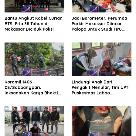
Bantu Angkut Kabel Curian
Jadi Barometer, Perumda
BTS, Pria 38 Tahun di
Parkir Makassar Diincar
Makassar Diciduk Polisi
Palopo untuk Studi Tiru
Pengelolaan Parkir
Koramil 1406-
Lindungi Anak Dari
08/Sabbangparu
Penyakit Menular, Tim UPT
laksanakan Karya Bhakti
Puskesmas Labbo
pembersihan jalan tani dan
Laksanakan BIAS
saluran irigasi