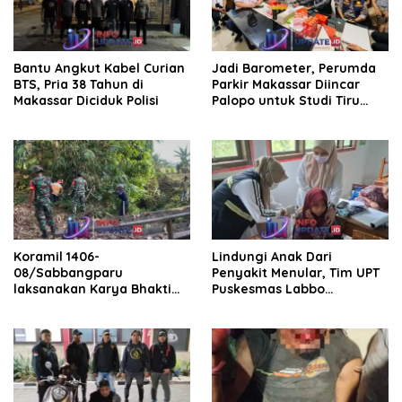
Bantu Angkut Kabel Curian
Jadi Barometer, Perumda
BTS, Pria 38 Tahun di
Parkir Makassar Diincar
Makassar Diciduk Polisi
Palopo untuk Studi Tiru
Pengelolaan Parkir
Koramil 1406-
Lindungi Anak Dari
08/Sabbangparu
Penyakit Menular, Tim UPT
laksanakan Karya Bhakti
Puskesmas Labbo
pembersihan jalan tani dan
Laksanakan BIAS
saluran irigasi