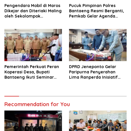
Pengendara Mobil di Maros
Pucuk Pimpinan Polres
Dikejar dan Diteriaki Maling
Bantaeng Resmi Berganti,
oleh Sekolompok
Pemkab Gelar Agenda
Pengendara Motor, Kaca
Kenal Pamit
Mobil Dipecahkan
Pemerintah Perkuat Peran
DPRD Jeneponto Gelar
Koperasi Desa, Bupati
Paripurna Penyerahan
Bantaeng Ikuti Seminar
Lima Ranperda Inisiatif
KDKMP
dan Persetujuan Ranperda
Pertanggungjawaban APBD
2025
Recommendation for You