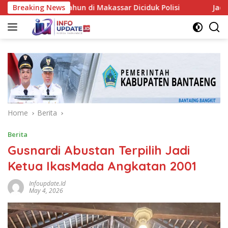
Skip
ia 38 Tahun di Makassar Diciduk Polisi
Breaking News
Jadi Barometer,
to
content
Home
Berita
Berita
Gusnardi Abustan Terpilih Jadi
Ketua IkasMada Angkatan 2001
Infoupdate.id
May 4, 2026