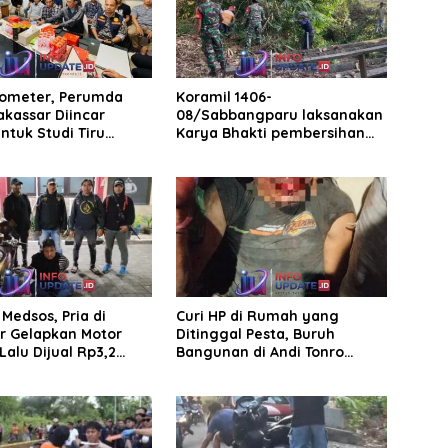
rometer, Perumda
Koramil 1406-
akassar Diincar
08/Sabbangparu laksanakan
ntuk Studi Tiru
Karya Bhakti pembersihan
aan Parkir
jalan tani dan saluran irigasi
Medsos, Pria di
Curi HP di Rumah yang
r Gelapkan Motor
Ditinggal Pesta, Buruh
Lalu Dijual Rp3,2
Bangunan di Andi Tonro
Dihajar Warga