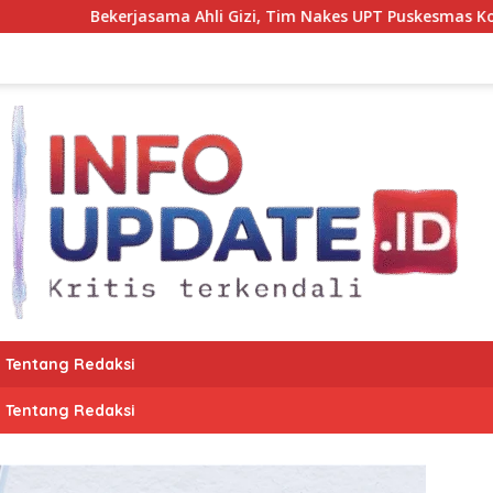
a Ahli Gizi, Tim Nakes UPT Puskesmas Kota Bantaeng Pantau 
Tentang Redaksi
Tentang Redaksi