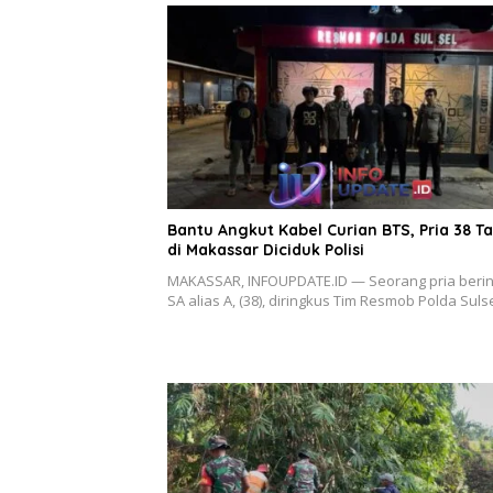
Bantu Angkut Kabel Curian BTS, Pria 38 T
di Makassar Diciduk Polisi
MAKASSAR, INFOUPDATE.ID — Seorang pria berini
SA alias A, (38), diringkus Tim Resmob Polda Suls