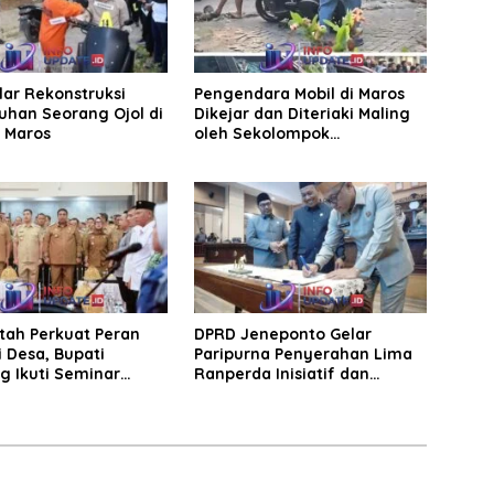
elar Rekonstruksi
Pengendara Mobil di Maros
han Seorang Ojol di
Dikejar dan Diteriaki Maling
, Maros
oleh Sekolompok
Pengendara Motor, Kaca
Mobil Dipecahkan
tah Perkuat Peran
DPRD Jeneponto Gelar
 Desa, Bupati
Paripurna Penyerahan Lima
g Ikuti Seminar
Ranperda Inisiatif dan
Persetujuan Ranperda
Pertanggungjawaban APBD
2025