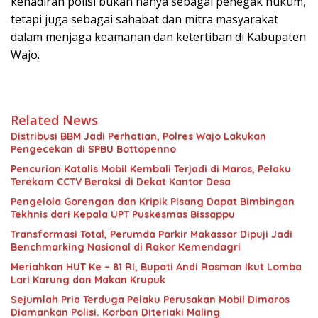
kehadiran polisi bukan hanya sebagai penegak hukum,
tetapi juga sebagai sahabat dan mitra masyarakat
dalam menjaga keamanan dan ketertiban di Kabupaten
Wajo.
Related News
Distribusi BBM Jadi Perhatian, Polres Wajo Lakukan
Pengecekan di SPBU Bottopenno
Pencurian Katalis Mobil Kembali Terjadi di Maros, Pelaku
Terekam CCTV Beraksi di Dekat Kantor Desa
Pengelola Gorengan dan Kripik Pisang Dapat Bimbingan
Tekhnis dari Kepala UPT Puskesmas Bissappu
Transformasi Total, Perumda Parkir Makassar Dipuji Jadi
Benchmarking Nasional di Rakor Kemendagri
Meriahkan HUT Ke – 81 RI, Bupati Andi Rosman Ikut Lomba
Lari Karung dan Makan Krupuk
Sejumlah Pria Terduga Pelaku Perusakan Mobil Dimaros
Diamankan Polisi. Korban Diteriaki Maling