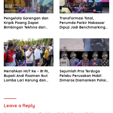
Pengelola Gorengan dan
Transformasi Total,
Kripik Pisang Dapat
Perumda Parkir Makassar
Bimbingan Tekhnis dari
Dipuji Jadi Benchmarking
Kepala UPT Puskesmas
Nasional di Rakor
Bissappu
Kemendagri
Meriahkan HUT Ke – 81 RI,
Sejumlah Pria Terduga
Bupati Andi Rosman Ikut
Pelaku Perusakan Mobil
Lomba Lari Karung dan
Dimaros Diamankan Polisi.
Makan Krupuk
Korban Diteriaki Maling
Leave a Reply