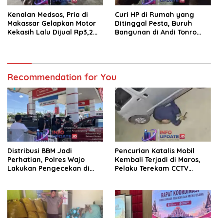
Kenalan Medsos, Pria di
Curi HP di Rumah yang
Makassar Gelapkan Motor
Ditinggal Pesta, Buruh
Kekasih Lalu Dijual Rp3,2
Bangunan di Andi Tonro
Juta
Dihajar Warga
Recommendation for You
Distribusi BBM Jadi
Pencurian Katalis Mobil
Perhatian, Polres Wajo
Kembali Terjadi di Maros,
Lakukan Pengecekan di
Pelaku Terekam CCTV
SPBU Bottopenno
Beraksi di Dekat Kantor
Desa