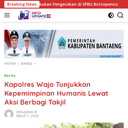
Skip
lres Wajo Lakukan Pengecekan di SPBU Bottopenno
Breaking News
Pencur
to
content
Home
Berita
Berita
Kapolres Wajo Tunjukkan
Kepemimpinan Humanis Lewat
Aksi Berbagi Takjil
Infoupdate.id
March 1, 2026