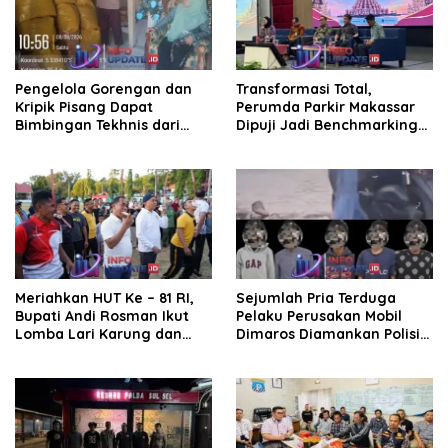
Pengelola Gorengan dan
Transformasi Total,
Kripik Pisang Dapat
Perumda Parkir Makassar
Bimbingan Tekhnis dari
Dipuji Jadi Benchmarking
Kepala UPT Puskesmas
Nasional di Rakor
Bissappu
Kemendagri
Meriahkan HUT Ke – 81 RI,
Sejumlah Pria Terduga
Bupati Andi Rosman Ikut
Pelaku Perusakan Mobil
Lomba Lari Karung dan
Dimaros Diamankan Polisi.
Makan Krupuk
Korban Diteriaki Maling