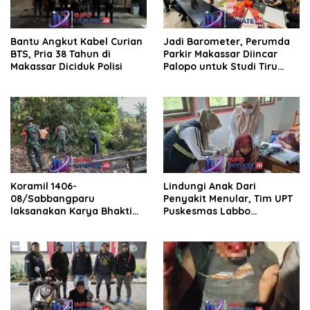
Bantu Angkut Kabel Curian
Jadi Barometer, Perumda
BTS, Pria 38 Tahun di
Parkir Makassar Diincar
Makassar Diciduk Polisi
Palopo untuk Studi Tiru
Pengelolaan Parkir
Koramil 1406-
Lindungi Anak Dari
08/Sabbangparu
Penyakit Menular, Tim UPT
laksanakan Karya Bhakti
Puskesmas Labbo
pembersihan jalan tani dan
Laksanakan BIAS
saluran irigasi