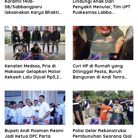
Koramil 1406-
Lindungi Anak Dari
08/Sabbangparu
Penyakit Menular, Tim UPT
laksanakan Karya Bhakti
Puskesmas Labbo
pembersihan jalan tani dan
Laksanakan BIAS
saluran irigasi
Kenalan Medsos, Pria di
Curi HP di Rumah yang
Makassar Gelapkan Motor
Ditinggal Pesta, Buruh
Kekasih Lalu Dijual Rp3,2
Bangunan di Andi Tonro
Juta
Dihajar Warga
Bupati Andi Rosman Resmi
Polisi Gelar Rekonstruksi
Jadi Ketua DPC Parta
Pembunuhan Seorang Ojol