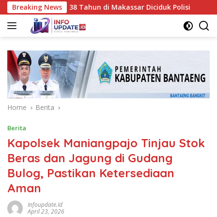
Skip
 BTS, Pria 38 Tahun di Makassar Diciduk Polisi
Breaking News
Jadi Bar
to
content
Home
Berita
Berita
Kapolsek Maniangpajo Tinjau Stok
Beras dan Jagung di Gudang
Bulog, Pastikan Ketersediaan
Aman
Infoupdate.id
April 23, 2026