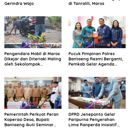
Gerindra Wajo
di Tanralili, Maros
Pengendara Mobil di Maros
Pucuk Pimpinan Polres
Dikejar dan Diteriaki Maling
Bantaeng Resmi Berganti,
oleh Sekolompok
Pemkab Gelar Agenda
Pengendara Motor, Kaca
Kenal Pamit
Mobil Dipecahkan
Pemerintah Perkuat Peran
DPRD Jeneponto Gelar
Koperasi Desa, Bupati
Paripurna Penyerahan
Bantaeng Ikuti Seminar
Lima Ranperda Inisiatif