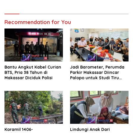
KDKMP
dan Persetujuan Ranperda
Pertanggungjawaban APBD
2025
Recommendation for You
Bantu Angkut Kabel Curian
Jadi Barometer, Perumda
BTS, Pria 38 Tahun di
Parkir Makassar Diincar
Makassar Diciduk Polisi
Palopo untuk Studi Tiru
Pengelolaan Parkir
Koramil 1406-
Lindungi Anak Dari