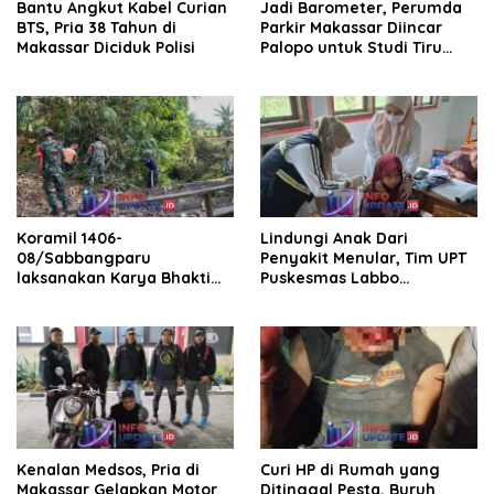
Bantu Angkut Kabel Curian
Jadi Barometer, Perumda
BTS, Pria 38 Tahun di
Parkir Makassar Diincar
Makassar Diciduk Polisi
Palopo untuk Studi Tiru
Pengelolaan Parkir
Koramil 1406-
Lindungi Anak Dari
08/Sabbangparu
Penyakit Menular, Tim UPT
laksanakan Karya Bhakti
Puskesmas Labbo
pembersihan jalan tani dan
Laksanakan BIAS
saluran irigasi
Kenalan Medsos, Pria di
Curi HP di Rumah yang
Makassar Gelapkan Motor
Ditinggal Pesta, Buruh