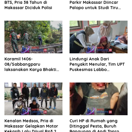
BTS, Pria 38 Tahun di
Parkir Makassar Diincar
Makassar Diciduk Polisi
Palopo untuk Studi Tiru
Pengelolaan Parkir
Koramil 1406-
Lindungi Anak Dari
08/Sabbangparu
Penyakit Menular, Tim UPT
laksanakan Karya Bhakti
Puskesmas Labbo
pembersihan jalan tani dan
Laksanakan BIAS
saluran irigasi
Kenalan Medsos, Pria di
Curi HP di Rumah yang
Makassar Gelapkan Motor
Ditinggal Pesta, Buruh
Kekasih Lalu Dijual Rp3,2
Bangunan di Andi Tonro