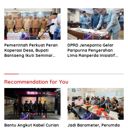
Pengendara Motor, Kaca
Kenal Pamit
Mobil Dipecahkan
Pemerintah Perkuat Peran
DPRD Jeneponto Gelar
Koperasi Desa, Bupati
Paripurna Penyerahan
Bantaeng Ikuti Seminar
Lima Ranperda Inisiatif
KDKMP
dan Persetujuan Ranperda
Pertanggungjawaban APBD
2025
Recommendation for You
Bantu Angkut Kabel Curian
Jadi Barometer, Perumda