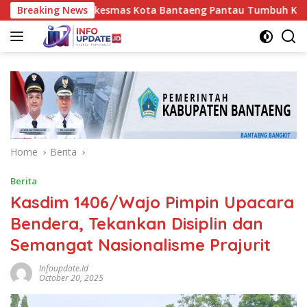
Skip
akes UPT Puskesmas Kota Bantaeng Pantau Tumbuh Kembang Bay
Breaking News
to
content
Home
Berita
Berita
Kasdim 1406/Wajo Pimpin Upacara
Bendera, Tekankan Disiplin dan
Semangat Nasionalisme Prajurit
Infoupdate.id
October 20, 2025