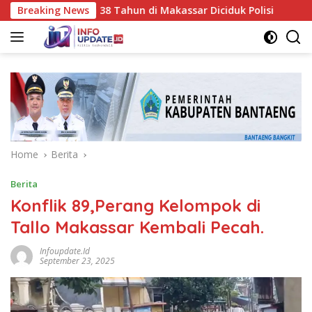
Skip
 BTS, Pria 38 Tahun di Makassar Diciduk Polisi
Breaking News
Jadi Ba
to
content
Home
Berita
Berita
Konflik 89,Perang Kelompok di
Tallo Makassar Kembali Pecah.
Infoupdate.id
September 23, 2025