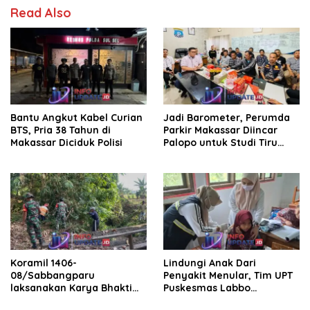
Read Also
Bantu Angkut Kabel Curian
Jadi Barometer, Perumda
BTS, Pria 38 Tahun di
Parkir Makassar Diincar
Makassar Diciduk Polisi
Palopo untuk Studi Tiru
Pengelolaan Parkir
Koramil 1406-
Lindungi Anak Dari
08/Sabbangparu
Penyakit Menular, Tim UPT
laksanakan Karya Bhakti
Puskesmas Labbo
pembersihan jalan tani dan
Laksanakan BIAS