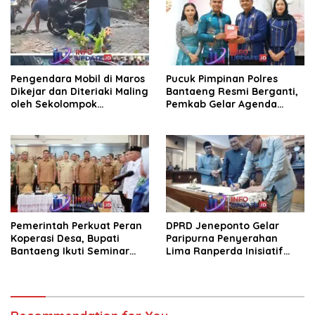
Pengendara Mobil di Maros
Pucuk Pimpinan Polres
Dikejar dan Diteriaki Maling
Bantaeng Resmi Berganti,
oleh Sekolompok
Pemkab Gelar Agenda
Pengendara Motor, Kaca
Kenal Pamit
Mobil Dipecahkan
Pemerintah Perkuat Peran
DPRD Jeneponto Gelar
Koperasi Desa, Bupati
Paripurna Penyerahan
Bantaeng Ikuti Seminar
Lima Ranperda Inisiatif
KDKMP
dan Persetujuan Ranperda
Pertanggungjawaban APBD
2025