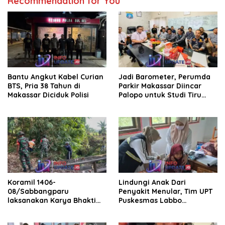
Recommendation for You
Bantu Angkut Kabel Curian
Jadi Barometer, Perumda
BTS, Pria 38 Tahun di
Parkir Makassar Diincar
Makassar Diciduk Polisi
Palopo untuk Studi Tiru
Pengelolaan Parkir
Koramil 1406-
Lindungi Anak Dari
08/Sabbangparu
Penyakit Menular, Tim UPT
laksanakan Karya Bhakti
Puskesmas Labbo
pembersihan jalan tani dan
Laksanakan BIAS
saluran irigasi