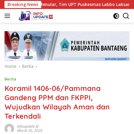
Skip
ari Penyakit Menular, Tim UPT Puskesmas Labbo Laksanakan BI
Breaking News
to
content
Home
Berita
Berita
Koramil 1406-06/Pammana
Gandeng PPM dan FKPPI,
Wujudkan Wilayah Aman dan
Terkendali
Infoupdate.id
March 30, 2026