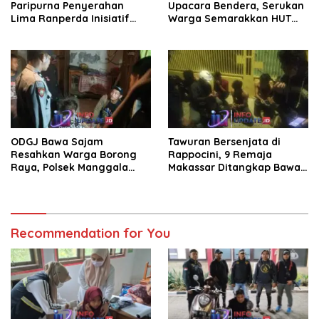
Paripurna Penyerahan
Upacara Bendera, Serukan
Lima Ranperda Inisiatif
Warga Semarakkan HUT
dan Persetujuan Ranperda
ke-81 RI
Pertanggungjawaban APBD
2025
ODGJ Bawa Sajam
Tawuran Bersenjata di
Resahkan Warga Borong
Rappocini, 9 Remaja
Raya, Polsek Manggala
Makassar Ditangkap Bawa
Evakuasi ke RSKD Dadi
Badik dan Busur
Recommendation for You