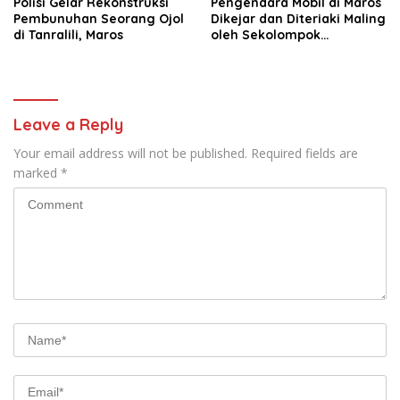
Polisi Gelar Rekonstruksi
Pengendara Mobil di Maros
Pembunuhan Seorang Ojol
Dikejar dan Diteriaki Maling
di Tanralili, Maros
oleh Sekolompok
Pengendara Motor, Kaca
Mobil Dipecahkan
Leave a Reply
Your email address will not be published.
Required fields are
marked
*