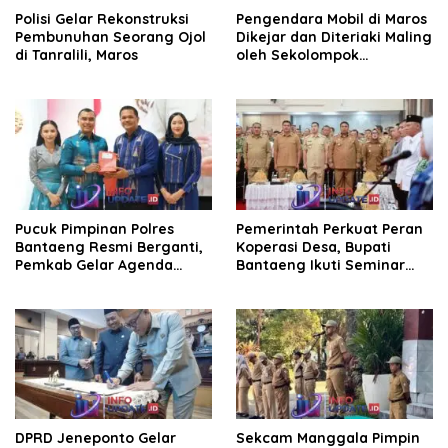
Polisi Gelar Rekonstruksi
Pengendara Mobil di Maros
Pembunuhan Seorang Ojol
Dikejar dan Diteriaki Maling
di Tanralili, Maros
oleh Sekolompok
Pengendara Motor, Kaca
Mobil Dipecahkan
Pucuk Pimpinan Polres
Pemerintah Perkuat Peran
Bantaeng Resmi Berganti,
Koperasi Desa, Bupati
Pemkab Gelar Agenda
Bantaeng Ikuti Seminar
Kenal Pamit
KDKMP
DPRD Jeneponto Gelar
Sekcam Manggala Pimpin