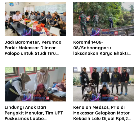
Jadi Barometer, Perumda
Koramil 1406-
Parkir Makassar Diincar
08/Sabbangparu
Palopo untuk Studi Tiru
laksanakan Karya Bhakti
Pengelolaan Parkir
pembersihan jalan tani dan
saluran irigasi
Lindungi Anak Dari
Kenalan Medsos, Pria di
Penyakit Menular, Tim UPT
Makassar Gelapkan Motor
Puskesmas Labbo
Kekasih Lalu Dijual Rp3,2
Laksanakan BIAS
Juta