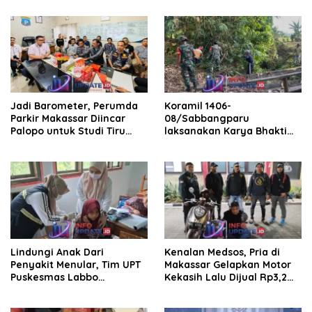
Jadi Barometer, Perumda
Koramil 1406-
Parkir Makassar Diincar
08/Sabbangparu
Palopo untuk Studi Tiru
laksanakan Karya Bhakti
Pengelolaan Parkir
pembersihan jalan tani dan
saluran irigasi
Lindungi Anak Dari
Kenalan Medsos, Pria di
Penyakit Menular, Tim UPT
Makassar Gelapkan Motor
Puskesmas Labbo
Kekasih Lalu Dijual Rp3,2
Laksanakan BIAS
Juta