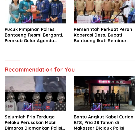
Pucuk Pimpinan Polres
Pemerintah Perkuat Peran
Bantaeng Resmi Berganti,
Koperasi Desa, Bupati
Pemkab Gelar Agenda
Bantaeng Ikuti Seminar
Kenal Pamit
KDKMP
Recommendation for You
Sejumlah Pria Terduga
Bantu Angkut Kabel Curian
Pelaku Perusakan Mobil
BTS, Pria 38 Tahun di
Dimaros Diamankan Polisi.
Makassar Diciduk Polisi
Korban Diteriaki Maling