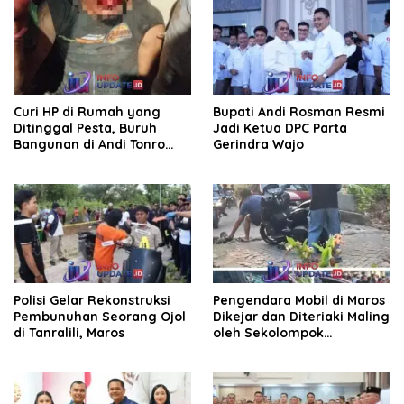
Curi HP di Rumah yang
Bupati Andi Rosman Resmi
Ditinggal Pesta, Buruh
Jadi Ketua DPC Parta
Bangunan di Andi Tonro
Gerindra Wajo
Dihajar Warga
Polisi Gelar Rekonstruksi
Pengendara Mobil di Maros
Pembunuhan Seorang Ojol
Dikejar dan Diteriaki Maling
di Tanralili, Maros
oleh Sekolompok
Pengendara Motor, Kaca
Mobil Dipecahkan