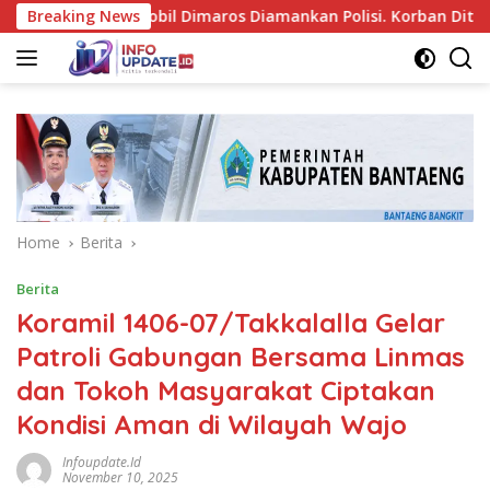
Skip
usakan Mobil Dimaros Diamankan Polisi. Korban Diteriaki Mali
Breaking News
to
content
Home
Berita
Berita
Koramil 1406-07/Takkalalla Gelar
Patroli Gabungan Bersama Linmas
dan Tokoh Masyarakat Ciptakan
Kondisi Aman di Wilayah Wajo
Infoupdate.id
November 10, 2025