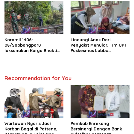
Koramil 1406-
Lindungi Anak Dari
08/Sabbangparu
Penyakit Menular, Tim UPT
laksanakan Karya Bhakti
Puskesmas Labbo
pembersihan jalan tani dan
Laksanakan BIAS
saluran irigasi
Recommendation for You
Wartawan Nyaris Jadi
Pemkab Enrekang
Korban Begal di Pattene,
Bersinergi Dengan Bank