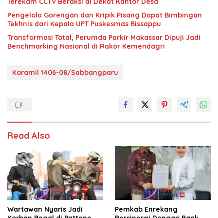
Terekam CCTV Beraksi di Dekat Kantor Desa
Pengelola Gorengan dan Kripik Pisang Dapat Bimbingan
Tekhnis dari Kepala UPT Puskesmas Bissappu
Transformasi Total, Perumda Parkir Makassar Dipuji Jadi
Benchmarking Nasional di Rakor Kemendagri
Koramil 1406-08/Sabbangparu
Read Also
Wartawan Nyaris Jadi
Pemkab Enrekang
Korban Begal di Pattene,
Bersinergi Dengan Bank