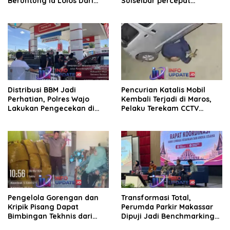
Beruntung Ia Lolos Dari
Sulselbar percepat
Kejaran Pelaku
Transformasi Melalui
Bantuan Damp Truk dan
Lampu Hias
Distribusi BBM Jadi
Pencurian Katalis Mobil
Perhatian, Polres Wajo
Kembali Terjadi di Maros,
Lakukan Pengecekan di
Pelaku Terekam CCTV
SPBU Bottopenno
Beraksi di Dekat Kantor
Desa
Pengelola Gorengan dan
Transformasi Total,
Kripik Pisang Dapat
Perumda Parkir Makassar
Bimbingan Tekhnis dari
Dipuji Jadi Benchmarking
Kepala UPT Puskesmas
Nasional di Rakor