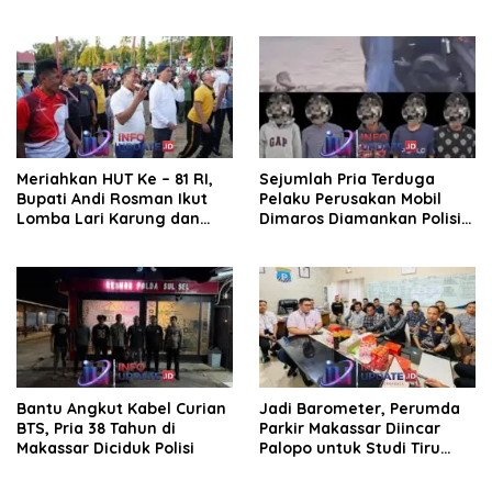
Kepala UPT Puskesmas
Nasional di Rakor
Bissappu
Kemendagri
Meriahkan HUT Ke – 81 RI,
Sejumlah Pria Terduga
Bupati Andi Rosman Ikut
Pelaku Perusakan Mobil
Lomba Lari Karung dan
Dimaros Diamankan Polisi.
Makan Krupuk
Korban Diteriaki Maling
Bantu Angkut Kabel Curian
Jadi Barometer, Perumda
BTS, Pria 38 Tahun di
Parkir Makassar Diincar
Makassar Diciduk Polisi
Palopo untuk Studi Tiru
Pengelolaan Parkir