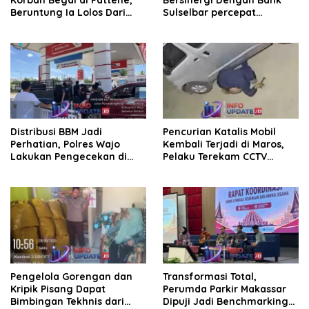
Beruntung Ia Lolos Dari
Sulselbar percepat
Kejaran Pelaku
Transformasi Melalui
Bantuan Damp Truk dan
Lampu Hias
Distribusi BBM Jadi
Pencurian Katalis Mobil
Perhatian, Polres Wajo
Kembali Terjadi di Maros,
Lakukan Pengecekan di
Pelaku Terekam CCTV
SPBU Bottopenno
Beraksi di Dekat Kantor
Desa
Pengelola Gorengan dan
Transformasi Total,
Kripik Pisang Dapat
Perumda Parkir Makassar
Bimbingan Tekhnis dari
Dipuji Jadi Benchmarking