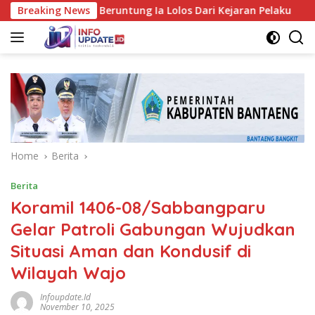
Skip
 Pattene, Beruntung Ia Lolos Dari Kejaran Pelaku
Breaking News
Pemka
to
content
Home
Berita
Berita
Koramil 1406-08/Sabbangparu
Gelar Patroli Gabungan Wujudkan
Situasi Aman dan Kondusif di
Wilayah Wajo
Infoupdate.id
November 10, 2025