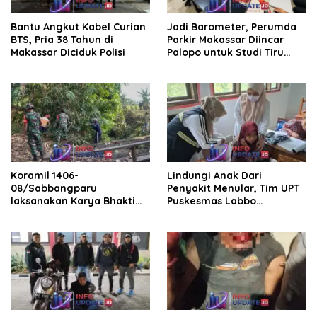
Bantu Angkut Kabel Curian
Jadi Barometer, Perumda
BTS, Pria 38 Tahun di
Parkir Makassar Diincar
Makassar Diciduk Polisi
Palopo untuk Studi Tiru
Pengelolaan Parkir
Koramil 1406-
Lindungi Anak Dari
08/Sabbangparu
Penyakit Menular, Tim UPT
laksanakan Karya Bhakti
Puskesmas Labbo
pembersihan jalan tani dan
Laksanakan BIAS
saluran irigasi