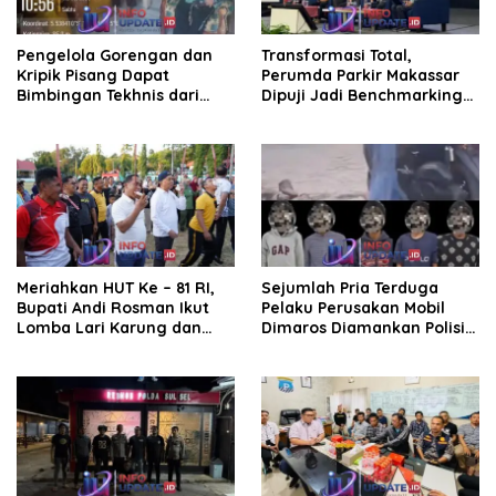
Pengelola Gorengan dan
Transformasi Total,
Kripik Pisang Dapat
Perumda Parkir Makassar
Bimbingan Tekhnis dari
Dipuji Jadi Benchmarking
Kepala UPT Puskesmas
Nasional di Rakor
Bissappu
Kemendagri
Meriahkan HUT Ke – 81 RI,
Sejumlah Pria Terduga
Bupati Andi Rosman Ikut
Pelaku Perusakan Mobil
Lomba Lari Karung dan
Dimaros Diamankan Polisi.
Makan Krupuk
Korban Diteriaki Maling