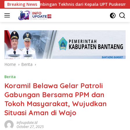
Skip
 Dapat Bimbingan Tekhnis dari Kepala UPT Puskesmas Bissappu
Breaking News
to
content
Home
Berita
Berita
Koramil Belawa Gelar Patroli
Gabungan Bersama PPM dan
Tokoh Masyarakat, Wujudkan
Situasi Aman di Wajo
Infoupdate.id
October 27, 2025