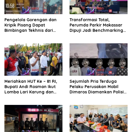
Pengelola Gorengan dan
Transformasi Total,
Kripik Pisang Dapat
Perumda Parkir Makassar
Bimbingan Tekhnis dari
Dipuji Jadi Benchmarking
Kepala UPT Puskesmas
Nasional di Rakor
Bissappu
Kemendagri
Meriahkan HUT Ke – 81 RI,
Sejumlah Pria Terduga
Bupati Andi Rosman Ikut
Pelaku Perusakan Mobil
Lomba Lari Karung dan
Dimaros Diamankan Polisi.
Makan Krupuk
Korban Diteriaki Maling