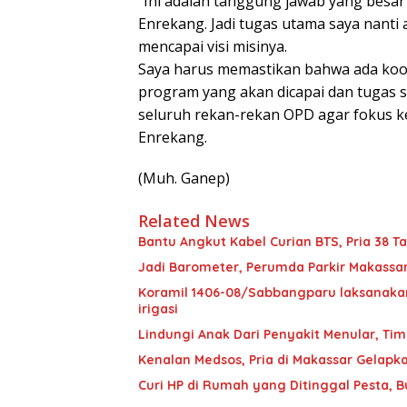
“Ini adalah tanggung jawab yang besar
Enrekang. Jadi tugas utama saya nant
mencapai visi misinya.
Saya harus memastikan bahwa ada koor
program yang akan dicapai dan tugas 
seluruh rekan-rekan OPD agar fokus ke
Enrekang.
(Muh. Ganep)
Related News
Bantu Angkut Kabel Curian BTS, Pria 38 Ta
Jadi Barometer, Perumda Parkir Makassar 
Koramil 1406-08/Sabbangparu laksanakan
irigasi
Lindungi Anak Dari Penyakit Menular, T
Kenalan Medsos, Pria di Makassar Gelapka
Curi HP di Rumah yang Ditinggal Pesta, 