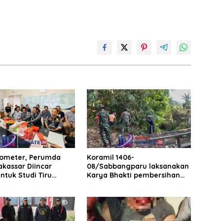
rometer, Perumda
Koramil 1406-
akassar Diincar
08/Sabbangparu laksanakan
ntuk Studi Tiru
Karya Bhakti pembersihan
aan Parkir
jalan tani dan saluran irigasi