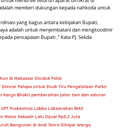
 untuk mendrive seluruh aparat birokrat di
i adalah memberi dukungan kepada nahkoda untuk
dinasi yang bagus antara kebijakan Bupati,
saya adalah untuk menjembatani dan mengkoodinir
pada pencapaian Bupati ,” Kata PJ. Sekda
hun di Makassar Diciduk Polisi
Diincar Palopo untuk Studi Tiru Pengelolaan Parkir
 Karya Bhakti pembersihan jalan tani dan saluran
im UPT Puskesmas Labbo Laksanakan BIAS
n Motor Kekasih Lalu Dijual Rp3,2 Juta
Buruh Bangunan di Andi Tonro Dihajar Warga