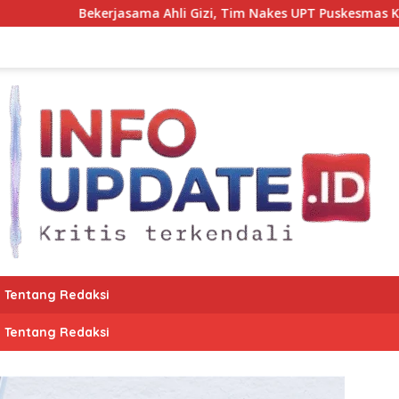
ama Ahli Gizi, Tim Nakes UPT Puskesmas Kota Bantaeng Panta
Tentang Redaksi
Tentang Redaksi