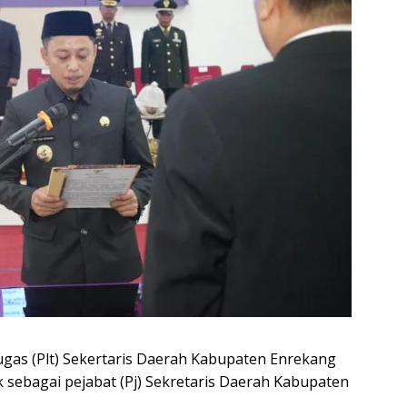
ugas (Plt) Sekertaris Daerah Kabupaten Enrekang
 sebagai pejabat (Pj) Sekretaris Daerah Kabupaten