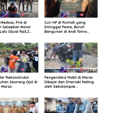
Medsos, Pria di
Curi HP di Rumah yang
r Gelapkan Motor
Ditinggal Pesta, Buruh
Lalu Dijual Rp3,2
Bangunan di Andi Tonro
Dihajar Warga
elar Rekonstruksi
Pengendara Mobil di Maros
han Seorang Ojol di
Dikejar dan Diteriaki Maling
, Maros
oleh Sekolompok
Pengendara Motor, Kaca
Mobil Dipecahkan