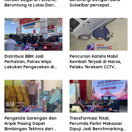
Beruntung Ia Lolos Dari
Sulselbar percepat
Kejaran Pelaku
Transformasi Melalui
Bantuan Damp Truk dan
Lampu Hias
Distribusi BBM Jadi
Pencurian Katalis Mobil
Perhatian, Polres Wajo
Kembali Terjadi di Maros,
Lakukan Pengecekan di
Pelaku Terekam CCTV
SPBU Bottopenno
Beraksi di Dekat Kantor
Desa
Pengelola Gorengan dan
Transformasi Total,
Kripik Pisang Dapat
Perumda Parkir Makassar
Bimbingan Tekhnis dari
Dipuji Jadi Benchmarking