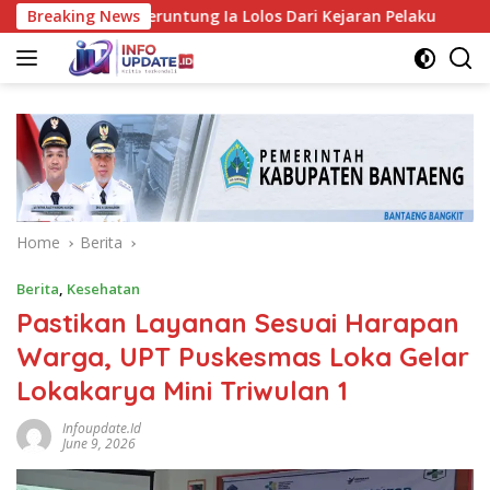
Skip
ttene, Beruntung Ia Lolos Dari Kejaran Pelaku
Breaking News
Pemkab E
to
content
Home
Berita
Berita
,
Kesehatan
Pastikan Layanan Sesuai Harapan
Warga, UPT Puskesmas Loka Gelar
Lokakarya Mini Triwulan 1
Infoupdate.id
June 9, 2026