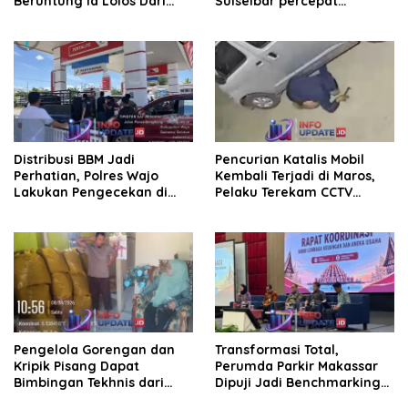
Beruntung Ia Lolos Dari
Sulselbar percepat
Kejaran Pelaku
Transformasi Melalui
Bantuan Damp Truk dan
Lampu Hias
Distribusi BBM Jadi
Pencurian Katalis Mobil
Perhatian, Polres Wajo
Kembali Terjadi di Maros,
Lakukan Pengecekan di
Pelaku Terekam CCTV
SPBU Bottopenno
Beraksi di Dekat Kantor
Desa
Pengelola Gorengan dan
Transformasi Total,
Kripik Pisang Dapat
Perumda Parkir Makassar
Bimbingan Tekhnis dari
Dipuji Jadi Benchmarking
Kepala UPT Puskesmas
Nasional di Rakor