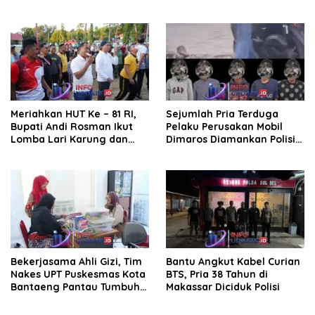
Kepala UPT Puskesmas
Nasional di Rakor
Bissappu
Kemendagri
Meriahkan HUT Ke – 81 RI,
Sejumlah Pria Terduga
Bupati Andi Rosman Ikut
Pelaku Perusakan Mobil
Lomba Lari Karung dan
Dimaros Diamankan Polisi.
Makan Krupuk
Korban Diteriaki Maling
Bekerjasama Ahli Gizi, Tim
Bantu Angkut Kabel Curian
Nakes UPT Puskesmas Kota
BTS, Pria 38 Tahun di
Bantaeng Pantau Tumbuh
Makassar Diciduk Polisi
Kembang Bayi dan Balita