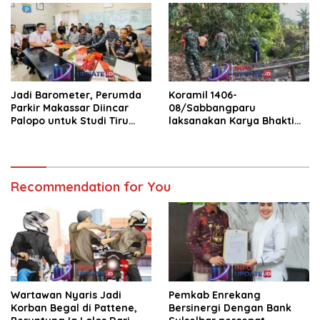
Jadi Barometer, Perumda
Koramil 1406-
Parkir Makassar Diincar
08/Sabbangparu
Palopo untuk Studi Tiru
laksanakan Karya Bhakti
Pengelolaan Parkir
pembersihan jalan tani dan
saluran irigasi
Recommendation for You
Wartawan Nyaris Jadi
Pemkab Enrekang
Korban Begal di Pattene,
Bersinergi Dengan Bank