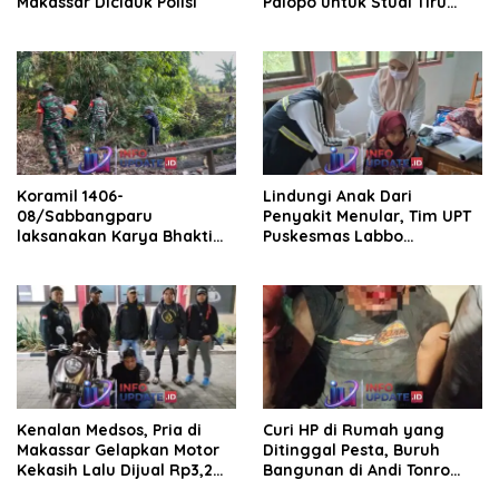
Makassar Diciduk Polisi
Palopo untuk Studi Tiru
Pengelolaan Parkir
Koramil 1406-
Lindungi Anak Dari
08/Sabbangparu
Penyakit Menular, Tim UPT
laksanakan Karya Bhakti
Puskesmas Labbo
pembersihan jalan tani dan
Laksanakan BIAS
saluran irigasi
Kenalan Medsos, Pria di
Curi HP di Rumah yang
Makassar Gelapkan Motor
Ditinggal Pesta, Buruh
Kekasih Lalu Dijual Rp3,2
Bangunan di Andi Tonro
Juta
Dihajar Warga