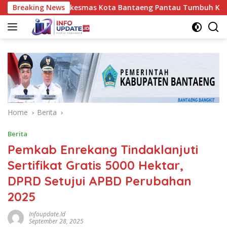
Skip
es UPT Puskesmas Kota Bantaeng Pantau Tumbuh Kembang Bayi
Breaking News
to
content
Home
Berita
Berita
Pemkab Enrekang Tindaklanjuti
Sertifikat Gratis 5000 Hektar,
DPRD Setujui APBD Perubahan
2025
Infoupdate.id
September 28, 2025