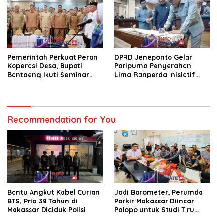
Pemerintah Perkuat Peran
DPRD Jeneponto Gelar
Koperasi Desa, Bupati
Paripurna Penyerahan
Bantaeng Ikuti Seminar
Lima Ranperda Inisiatif
KDKMP
dan Persetujuan Ranperda
Pertanggungjawaban APBD
2025
Recommendation for You
Bantu Angkut Kabel Curian
Jadi Barometer, Perumda
BTS, Pria 38 Tahun di
Parkir Makassar Diincar
Makassar Diciduk Polisi
Palopo untuk Studi Tiru