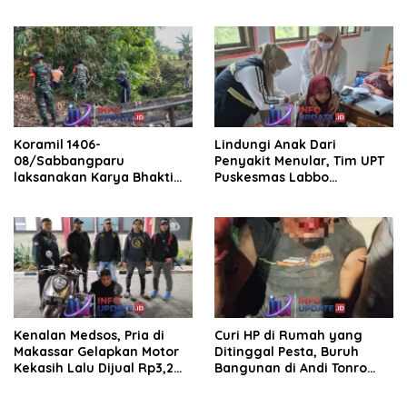
Pengelolaan Parkir
Koramil 1406-
Lindungi Anak Dari
08/Sabbangparu
Penyakit Menular, Tim UPT
laksanakan Karya Bhakti
Puskesmas Labbo
pembersihan jalan tani dan
Laksanakan BIAS
saluran irigasi
Kenalan Medsos, Pria di
Curi HP di Rumah yang
Makassar Gelapkan Motor
Ditinggal Pesta, Buruh
Kekasih Lalu Dijual Rp3,2
Bangunan di Andi Tonro
Juta
Dihajar Warga