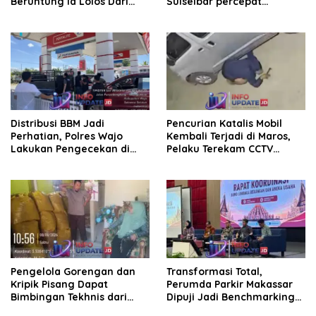
Beruntung Ia Lolos Dari
Sulselbar percepat
Kejaran Pelaku
Transformasi Melalui
Bantuan Damp Truk dan
Lampu Hias
Distribusi BBM Jadi
Pencurian Katalis Mobil
Perhatian, Polres Wajo
Kembali Terjadi di Maros,
Lakukan Pengecekan di
Pelaku Terekam CCTV
SPBU Bottopenno
Beraksi di Dekat Kantor
Desa
Pengelola Gorengan dan
Transformasi Total,
Kripik Pisang Dapat
Perumda Parkir Makassar
Bimbingan Tekhnis dari
Dipuji Jadi Benchmarking
Kepala UPT Puskesmas
Nasional di Rakor