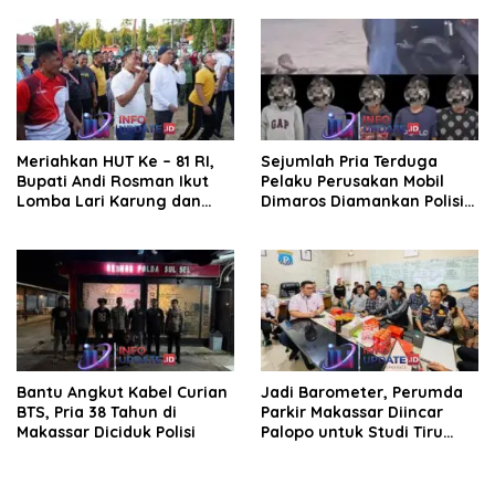
Bissappu
Kemendagri
Meriahkan HUT Ke – 81 RI,
Sejumlah Pria Terduga
Bupati Andi Rosman Ikut
Pelaku Perusakan Mobil
Lomba Lari Karung dan
Dimaros Diamankan Polisi.
Makan Krupuk
Korban Diteriaki Maling
Bantu Angkut Kabel Curian
Jadi Barometer, Perumda
BTS, Pria 38 Tahun di
Parkir Makassar Diincar
Makassar Diciduk Polisi
Palopo untuk Studi Tiru
Pengelolaan Parkir