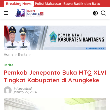
Skip
amankan Polisi Makassar, Bawa Badik dan Batu
Breaking News
Korami
to
content
Home
Berita
Berita
Pemkab Jeneponto Buka MTQ XLVI
Tingkat Kabupaten di Arungkeke
Infoupdate.id
January 22, 2026