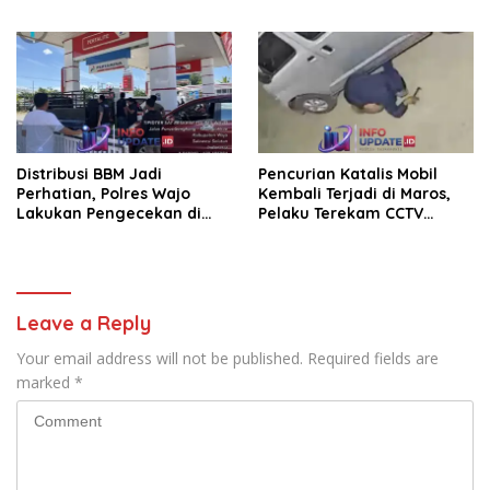
Kejaran Pelaku
Transformasi Melalui
Bantuan Damp Truk dan
Lampu Hias
Distribusi BBM Jadi
Pencurian Katalis Mobil
Perhatian, Polres Wajo
Kembali Terjadi di Maros,
Lakukan Pengecekan di
Pelaku Terekam CCTV
SPBU Bottopenno
Beraksi di Dekat Kantor
Desa
Leave a Reply
Your email address will not be published.
Required fields are
marked
*