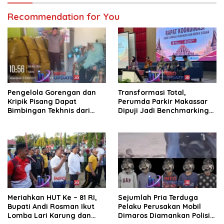
Recommendation for You
Pengelola Gorengan dan
Transformasi Total,
Kripik Pisang Dapat
Perumda Parkir Makassar
Bimbingan Tekhnis dari
Dipuji Jadi Benchmarking
Kepala UPT Puskesmas
Nasional di Rakor
Bissappu
Kemendagri
Meriahkan HUT Ke – 81 RI,
Sejumlah Pria Terduga
Bupati Andi Rosman Ikut
Pelaku Perusakan Mobil
Lomba Lari Karung dan
Dimaros Diamankan Polisi.