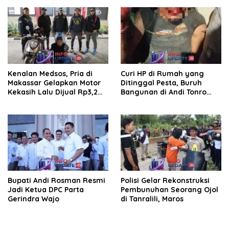
saluran irigasi
Kenalan Medsos, Pria di
Curi HP di Rumah yang
Makassar Gelapkan Motor
Ditinggal Pesta, Buruh
Kekasih Lalu Dijual Rp3,2
Bangunan di Andi Tonro
Juta
Dihajar Warga
Bupati Andi Rosman Resmi
Polisi Gelar Rekonstruksi
Jadi Ketua DPC Parta
Pembunuhan Seorang Ojol
Gerindra Wajo
di Tanralili, Maros