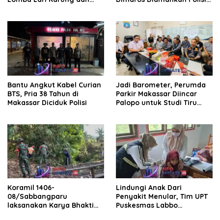
Makan Krupuk
Korban Diteriaki Maling
Bantu Angkut Kabel Curian
Jadi Barometer, Perumda
BTS, Pria 38 Tahun di
Parkir Makassar Diincar
Makassar Diciduk Polisi
Palopo untuk Studi Tiru
Pengelolaan Parkir
Koramil 1406-
Lindungi Anak Dari
08/Sabbangparu
Penyakit Menular, Tim UPT
laksanakan Karya Bhakti
Puskesmas Labbo
pembersihan jalan tani dan
Laksanakan BIAS