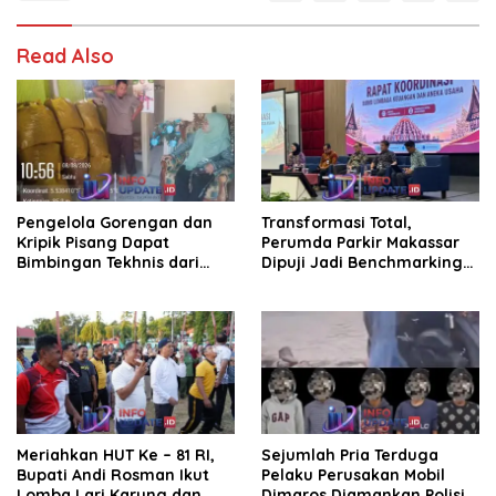
Read Also
Pengelola Gorengan dan
Transformasi Total,
Kripik Pisang Dapat
Perumda Parkir Makassar
Bimbingan Tekhnis dari
Dipuji Jadi Benchmarking
Kepala UPT Puskesmas
Nasional di Rakor
Bissappu
Kemendagri
Meriahkan HUT Ke – 81 RI,
Sejumlah Pria Terduga
Bupati Andi Rosman Ikut
Pelaku Perusakan Mobil
Lomba Lari Karung dan
Dimaros Diamankan Polisi.