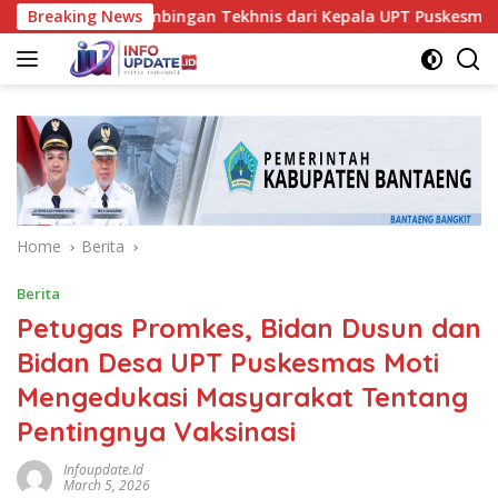
Skip
Dapat Bimbingan Tekhnis dari Kepala UPT Puskesmas Bissappu
Breaking News
to
content
Home
Berita
Berita
Petugas Promkes, Bidan Dusun dan
Bidan Desa UPT Puskesmas Moti
Mengedukasi Masyarakat Tentang
Pentingnya Vaksinasi
Infoupdate.id
March 5, 2026