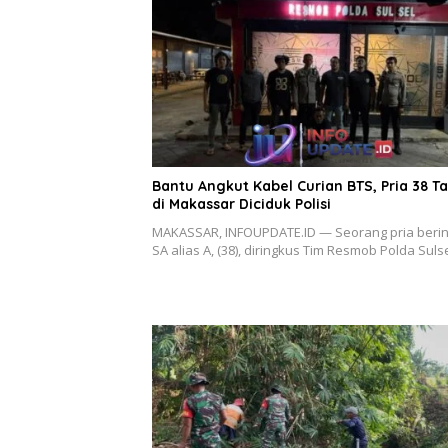
Bantu Angkut Kabel Curian BTS, Pria 38 T
di Makassar Diciduk Polisi
MAKASSAR, INFOUPDATE.ID — Seorang pria berini
SA alias A, (38), diringkus Tim Resmob Polda Suls