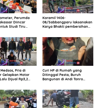
rometer, Perumda
Koramil 1406-
akassar Diincar
08/Sabbangparu laksanakan
ntuk Studi Tiru
Karya Bhakti pembersihan
aan Parkir
jalan tani dan saluran irigasi
Medsos, Pria di
Curi HP di Rumah yang
r Gelapkan Motor
Ditinggal Pesta, Buruh
Lalu Dijual Rp3,2
Bangunan di Andi Tonro
Dihajar Warga