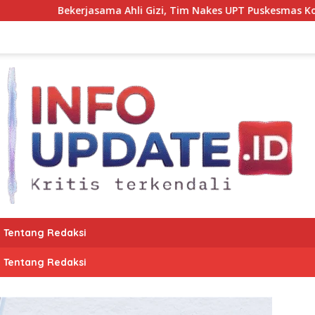
a Ahli Gizi, Tim Nakes UPT Puskesmas Kota Bantaeng Pantau 
Tentang Redaksi
Tentang Redaksi