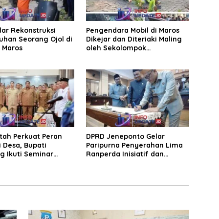
elar Rekonstruksi
Pengendara Mobil di Maros
han Seorang Ojol di
Dikejar dan Diteriaki Maling
, Maros
oleh Sekolompok
Pengendara Motor, Kaca
Mobil Dipecahkan
tah Perkuat Peran
DPRD Jeneponto Gelar
 Desa, Bupati
Paripurna Penyerahan Lima
g Ikuti Seminar
Ranperda Inisiatif dan
Persetujuan Ranperda
Pertanggungjawaban APBD
2025