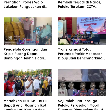
Perhatian, Polres Wajo
Kembali Terjadi di Maros,
Lakukan Pengecekan di
Pelaku Terekam CCTV
SPBU Bottopenno
Beraksi di Dekat Kantor
Desa
Pengelola Gorengan dan
Transformasi Total,
Kripik Pisang Dapat
Perumda Parkir Makassar
Bimbingan Tekhnis dari
Dipuji Jadi Benchmarking
Kepala UPT Puskesmas
Nasional di Rakor
Bissappu
Kemendagri
Meriahkan HUT Ke – 81 RI,
Sejumlah Pria Terduga
Bupati Andi Rosman Ikut
Pelaku Perusakan Mobil
Lomba Lari Karung dan
Dimaros Diamankan Polisi.