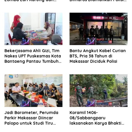
Makan Krupuk
Korban Diteriaki Maling
Bekerjasama Ahli Gizi, Tim
Bantu Angkut Kabel Curian
Nakes UPT Puskesmas Kota
BTS, Pria 38 Tahun di
Bantaeng Pantau Tumbuh
Makassar Diciduk Polisi
Kembang Bayi dan Balita
Jadi Barometer, Perumda
Koramil 1406-
Parkir Makassar Diincar
08/Sabbangparu
Palopo untuk Studi Tiru
laksanakan Karya Bhakti
Pengelolaan Parkir
pembersihan jalan tani dan