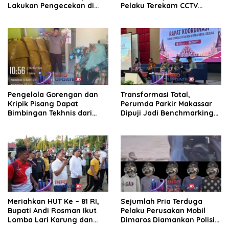
Lakukan Pengecekan di
Pelaku Terekam CCTV
SPBU Bottopenno
Beraksi di Dekat Kantor
Desa
Pengelola Gorengan dan
Transformasi Total,
Kripik Pisang Dapat
Perumda Parkir Makassar
Bimbingan Tekhnis dari
Dipuji Jadi Benchmarking
Kepala UPT Puskesmas
Nasional di Rakor
Bissappu
Kemendagri
Meriahkan HUT Ke – 81 RI,
Sejumlah Pria Terduga
Bupati Andi Rosman Ikut
Pelaku Perusakan Mobil
Lomba Lari Karung dan
Dimaros Diamankan Polisi.