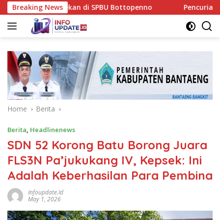
Skip
n Pengecekan di SPBU Bottopenno
Breaking News
Pencurian Katalis Mob
to
content
Home
Berita
Berita
,
Headlinenews
SDN 52 Korong Batu Borong Juara
FLS3N Pa’jukukang IV, Kepsek: Ini
Adalah Keberhasilan Para Pembina
Infoupdate.id
May 1, 2026